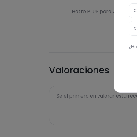
Des
C
Hazte PLUS para ver la inf
C
¿Ha
Valoraciones
Se el primero en valorar esta rece