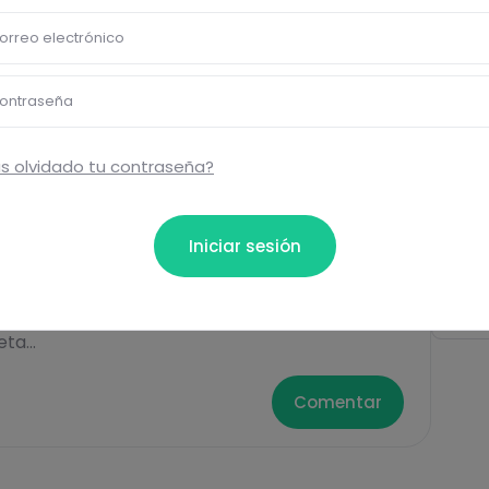
bloquear información nutrici
orreo electrónico
ormación nutricional de las recetas, y desbloquear mucha
Pásate al PLUS
ontraseña
s olvidado tu contraseña?
Eti
Iniciar sesión
Cere
ta...
Comentar