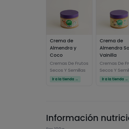
Crema de
Crema de
Almendra y
Almendra S
Coco
Vainilla
Cremas De Frutos
Cremas De Fr
Secos Y Semillas
Secos Y Semil
Ir a la tienda →
Ir a la tienda →
Información nutric