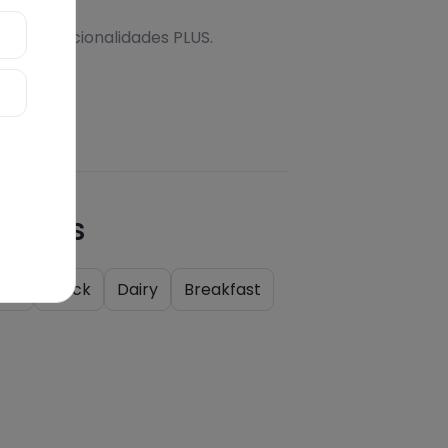
onal
s más funcionalidades PLUS.
quetas
als
Quick
Dairy
Breakfast