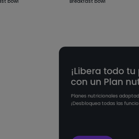
ast bowl
Breakfast bowl
¡Libera todo tu
con un Plan nut
Planes nutricionales adaptado
¡Desbloquea todas las funcio