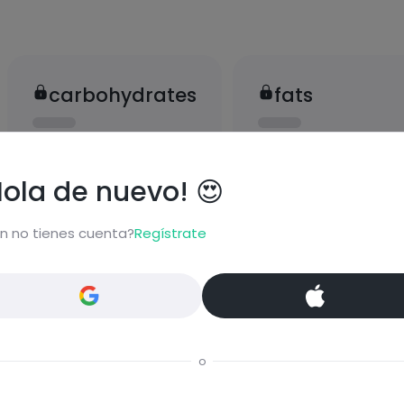
carbohydrates
fats
Hola de nuevo! 😍
n no tienes cuenta?
Regístrate
proteins
salt
o