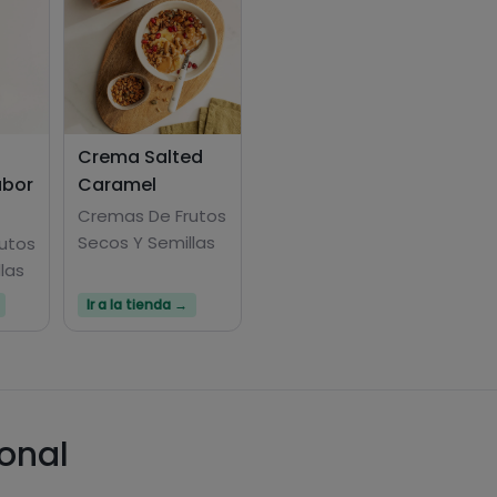
Crema Salted
abor
Caramel
Cremas De Frutos
Secos Y Semillas
utos
las
Ir a la tienda →
ional