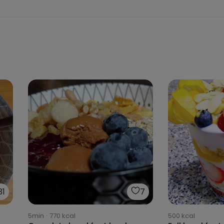
31
7
5min
·
770
kcal
500
kcal