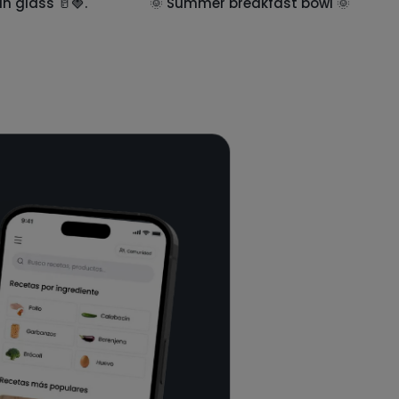
in glass 🥛🍓.
🌞 Summer breakfast bowl 🌞