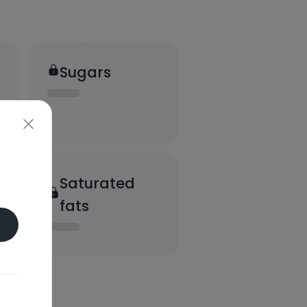
Sugars
Saturated
fats