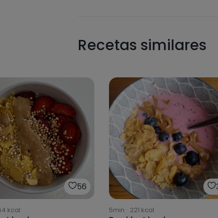
Recetas similares
56
64
kcal
5min
·
221
kcal