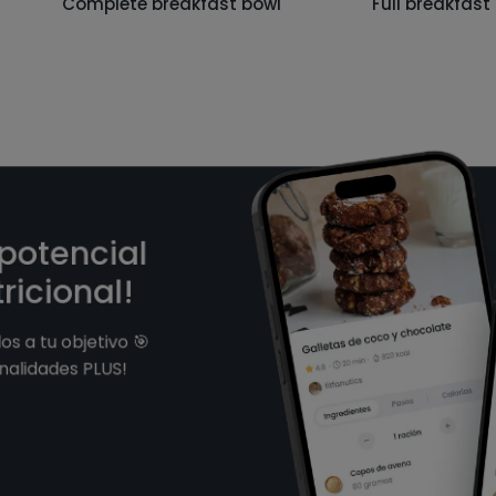
Complete breakfast bowl
Full breakfast 
 potencial
ricional!
s a tu objetivo 🎯
nalidades PLUS!