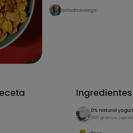
ariiadnaveega
receta
Ingredientes
0% natural yogur
300 gramos (aprox