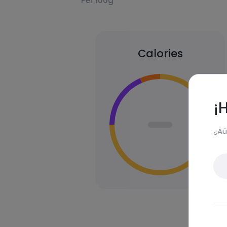
Per 100g
Calories
¡
¿Aú