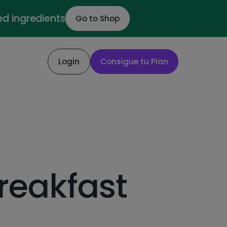
ed ingredients
Go to Shop
Login
Consigue tu Plan
breakfast