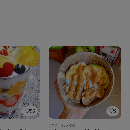
52
2
7min
·
335
kcal