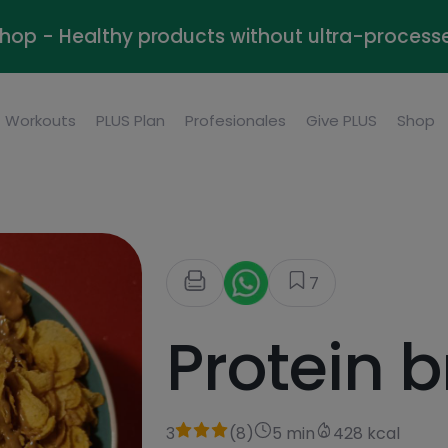
Shop - Healthy products without ultra-process
Workouts
PLUS Plan
Profesionales
Give PLUS
Shop
7
Protein 
3
(
8
)
5 min
428 kcal