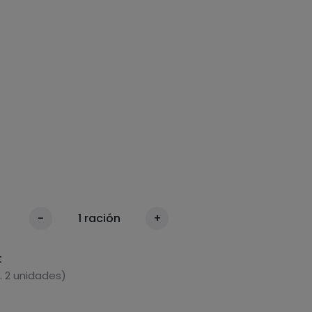
-
1
ración
+
t
. 2 unidades)