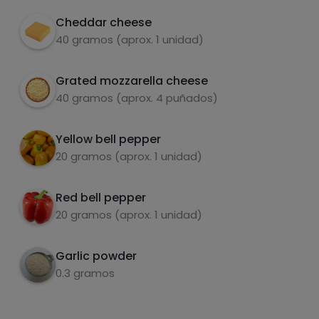
Cheddar cheese
40 gramos (aprox. 1 unidad)
Hazte PLUS para ver la información nutricional
de las recetas, y desbloquear muchas más
funcionalidades PLUS.
Grated mozzarella cheese
40 gramos (aprox. 4 puñados)
Pásate al PLUS
Yellow bell pepper
20 gramos (aprox. 1 unidad)
Red bell pepper
20 gramos (aprox. 1 unidad)
Garlic powder
0.3 gramos