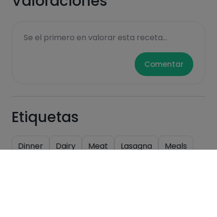
Valoraciones
Se el primero en valorar esta receta...
Comentar
Etiquetas
Dinner
Dairy
Meat
Lasagna
Meals
Vegetables
Salads and bowls
Recetas similares