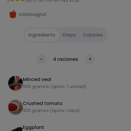
3
(
9
)
50 min
1792 kcal
cristinagnzl
Ingredients
Steps
Calories
all
1
Calories
-
4
raciones
+
Per 100g
Minced veal
500 gramos (aprox. 1 unidad)
Crushed tomato
300 gramos (aprox. 1 lata)
Eggplant