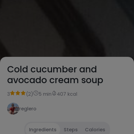
Cold cucumber and
avocado cream soup
3
(
2
)
5 min
407 kcal
reglero
Ingredients
Steps
Calories