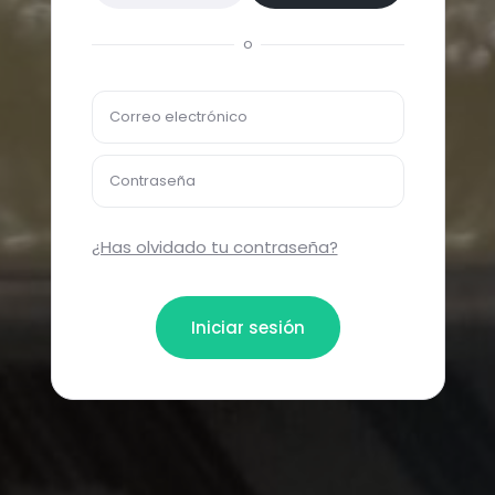
o
Correo electrónico
Contraseña
¿Has olvidado tu contraseña?
Iniciar sesión