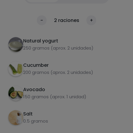
Peel and chop the cucumber.
1
Calories
-
2
raciones
+
Per 100g
Open the avocado and remove the stone.
2
Natural yogurt
Place the cucumber, avocado, yogurt and
3
250 gramos (aprox. 2 unidades)
salt in the blender and blend.
Store in the refrigerator to keep it cool.
Cucumber
4
200 gramos (aprox. 2 unidades)
Avocado
carbohydrates
proteins
150 gramos (aprox. 1 unidad)
Salt
0.5 gramos