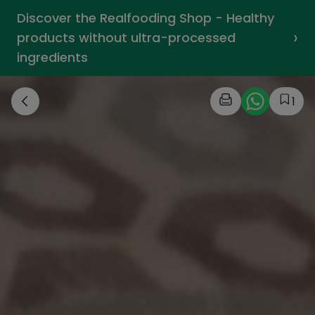
Discover the Realfooding Shop - Healthy
›
products without ultra-processed
ingredients
1