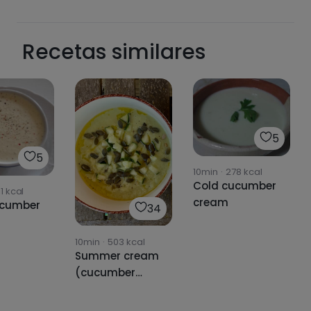
Pásate al PLUS
Recetas similares
5
5
10min
·
278
kcal
Cold cucumber
1
kcal
cream
ucumber
34
10min
·
503
kcal
Summer cream
(cucumber
cream) 🥒