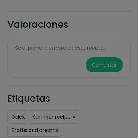
fats
salt
Valoraciones
Sugars
Saturated fats
Se el primero en valorar esta receta...
Comentar
Etiquetas
Hazte PLUS para ver la información nutricional
Quick
Summer recipe ☀️
de las recetas, y desbloquear muchas más
Broths and creams
funcionalidades PLUS.