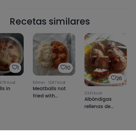
Recetas similares
1
10
26
876
kcal
50min
·
1287
kcal
ls in
Meatballs not
2331
kcal
fried with
Albóndigas
realfood
rellenas de
tomato sauce
queso con
🧆
salsa de
cebolla.