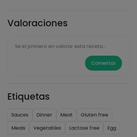
Hazte PLUS para ver la información nutricional
Valoraciones
de las recetas, y desbloquear muchas más
funcionalidades PLUS.
Pásate al PLUS
Se el primero en valorar esta receta...
Comentar
Etiquetas
Sauces
Dinner
Meat
Gluten free
Meals
Vegetables
Lactose free
Egg