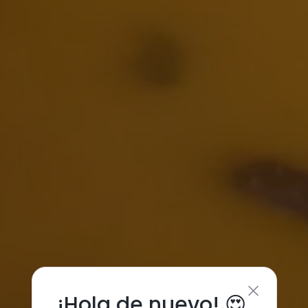
¡Hola de nuevo! 😍