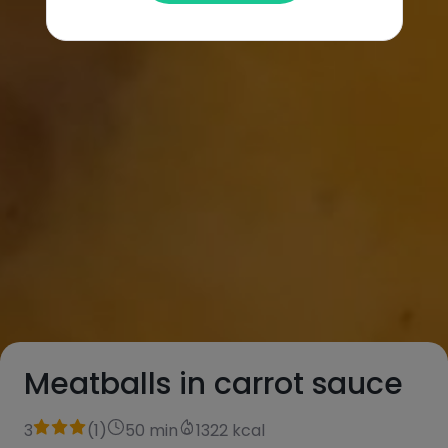
Meatballs in carrot sauce
3
(
1
)
50 min
1322 kcal