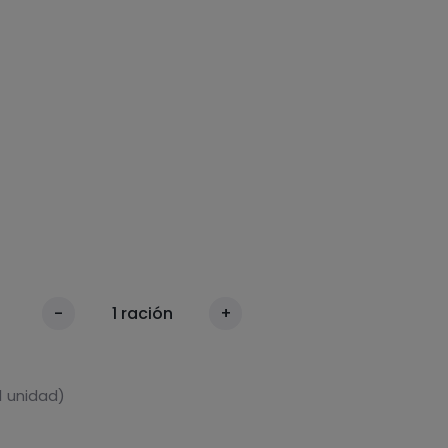
-
1
ración
+
1 unidad)