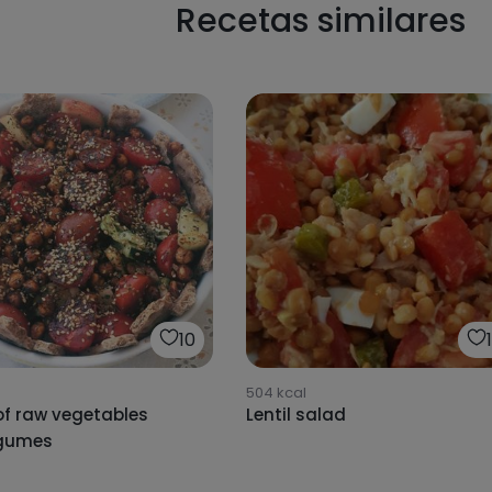
Recetas similares
10
504
kcal
of raw vegetables
Lentil salad
egumes