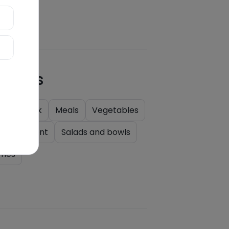
quetas
er
Quick
Meals
Vegetables
ompaniment
Salads and bowls
mes