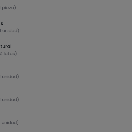
1 pieza)
as
1 unidad)
tural
½ latas)
1 unidad)
1 unidad)
1 unidad)