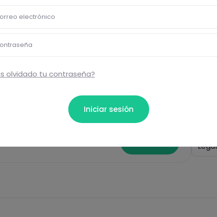
Pásate al PLUS
orreo electrónico
ontraseña
Eti
s olvidado tu contraseña?
Dinn
Iniciar sesión
ta...
Acc
Comentar
Legu