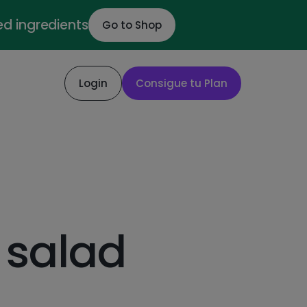
ed ingredients
Go to Shop
Login
Consigue tu Plan
 salad