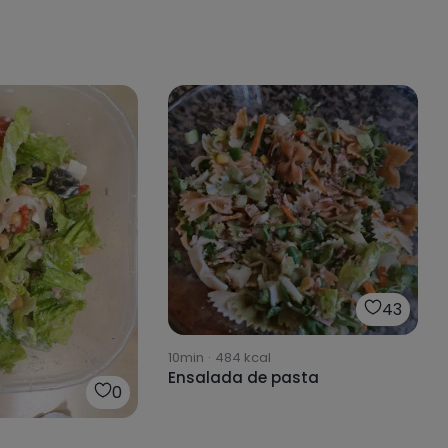
43
10min
·
484
kcal
Ensalada de pasta
0