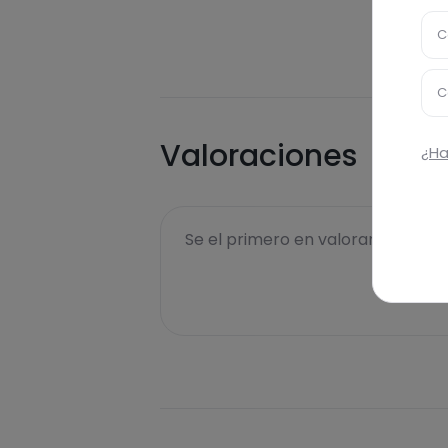
C
C
Valoraciones
¿Ha
Se el primero en valorar esta rece