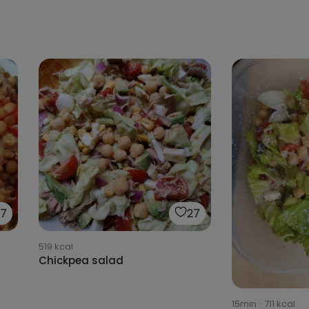
17
27
519
kcal
Chickpea salad
15min
·
711
kcal