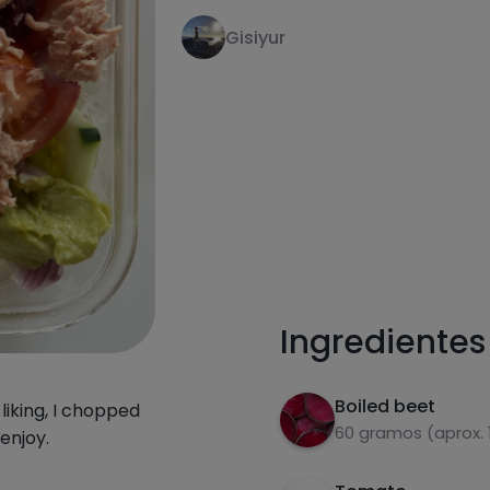
Gisiyur
receta
Ingredientes
Boiled beet
liking, I chopped
60 gramos (aprox. 
 enjoy.