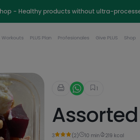
Shop - Healthy products without ultra-process
Workouts
PLUS Plan
Profesionales
Give PLUS
Shop
1
Assorted
3
(
2
)
10 min
219 kcal