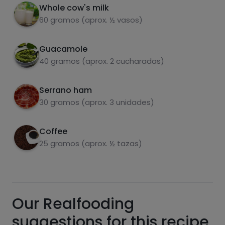
Whole cow's milk
60 gramos (aprox. ½ vasos)
Guacamole
carbohydrates
proteins
40 gramos (aprox. 2 cucharadas)
Serrano ham
30 gramos (aprox. 3 unidades)
fats
salt
Coffee
25 gramos (aprox. ½ tazas)
Sugars
Saturated fats
Our Realfooding
suggestions for this recipe