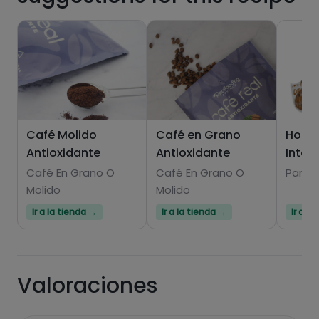
Hazte PLUS para ver la información nutricional
Café Molido
Café en Grano
Hoga
de las recetas, y desbloquear muchas más
Antioxidante
Antioxidante
Integ
funcionalidades PLUS.
Café En Grano O
Café En Grano O
Panes
Pásate al PLUS
Molido
Molido
Ir a la tienda →
Ir a la tienda →
Ir a l
Valoraciones