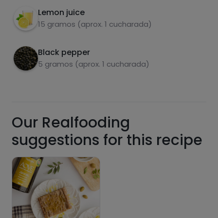
Lemon juice
carbohydrates
proteins
15 gramos (aprox. 1 cucharada)
Black pepper
5 gramos (aprox. 1 cucharada)
fats
salt
Our Realfooding
suggestions for this recipe
Sugars
Saturated fats