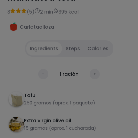
3
(
5
)
2 min
395 kcal
Carlotaalloza
Ingredients
Steps
Calories
Let the tofu dry with paper for a few minutes.
1
Calories
-
1
ración
+
Per 100g
Prepare the mixture in a bowl: lemon, oil and
2
pepper.
Tofu
250 gramos (aprox. 1 paquete)
Let it marinate for 2 hours and then grill or
3
bake it in the oven.
Extra virgin olive oil
15 gramos (aprox. 1 cucharada)