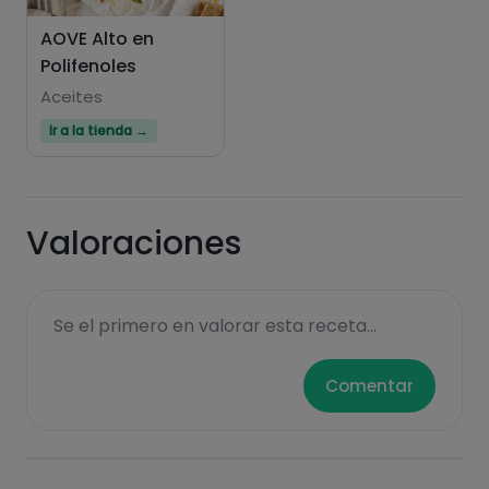
AOVE Alto en
Polifenoles
Aceites
Hazte PLUS para ver la información nutricional
Ir a la tienda →
de las recetas, y desbloquear muchas más
funcionalidades PLUS.
Pásate al PLUS
Valoraciones
Se el primero en valorar esta receta...
Comentar