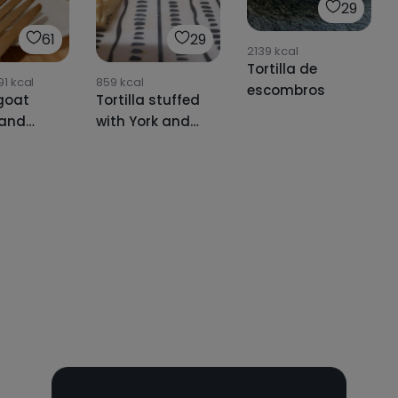
29
61
29
2139
kcal
Tortilla de
91
kcal
859
kcal
escombros
goat
Tortilla stuffed
 and
with York and
d onion
cheese