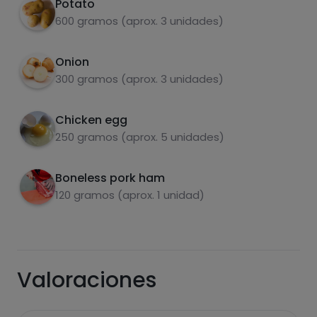
Potato
Add beaten egg and ham.
3
600 gramos (aprox. 3 unidades)
Roll in the tortilla.
4
Onion
300 gramos (aprox. 3 unidades)
Chicken egg
carbohydrates
proteins
250 gramos (aprox. 5 unidades)
Boneless pork ham
120 gramos (aprox. 1 unidad)
fats
salt
Valoraciones