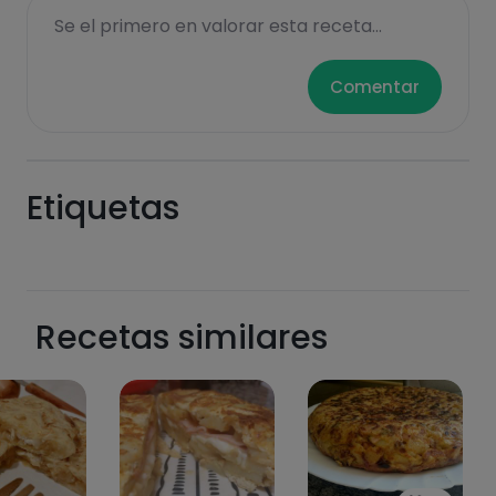
Sugars
Saturated fats
Se el primero en valorar esta receta...
Comentar
Etiquetas
Hazte PLUS para ver la información nutricional
de las recetas, y desbloquear muchas más
funcionalidades PLUS.
Recetas similares
Pásate al PLUS