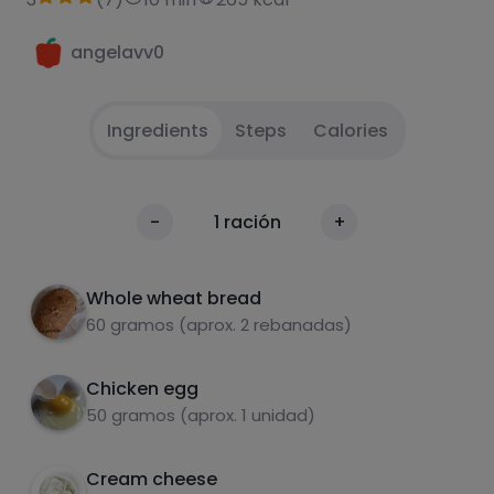
angelavv0
Ingredients
Steps
Calories
Bates the egg
1
Calories
-
1
ración
+
Per 100g
Toast the bread.
2
Whole wheat bread
Spread the toast with the cream cheese
3
60 gramos (aprox. 2 rebanadas)
spread.
Fry the egg in a frying pan.
Chicken egg
4
50 gramos (aprox. 1 unidad)
Place the tortilla on the toast.
5
Cream cheese
Roll the toast and egg.