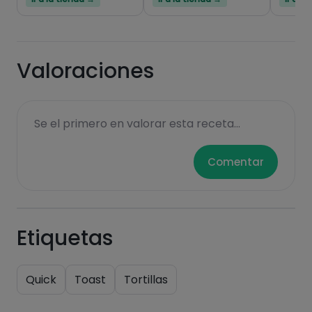
Hazte PLUS para ver la información nutricional
de las recetas, y desbloquear muchas más
Valoraciones
funcionalidades PLUS.
Pásate al PLUS
Se el primero en valorar esta receta...
Comentar
Etiquetas
Quick
Toast
Tortillas