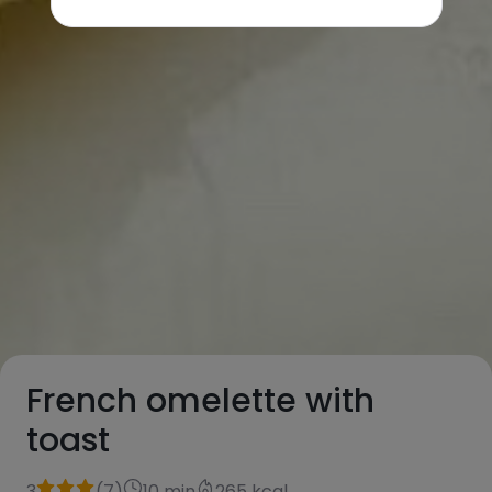
French omelette with
toast
3
(
7
)
10 min
265 kcal