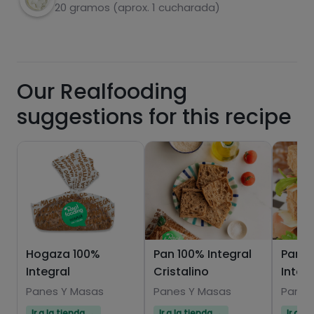
carbohydrates
proteins
6
20 gramos (aprox. 1 cucharada)
Our Realfooding
fats
salt
suggestions for this recipe
Sugars
Saturated fats
Hogaza 100%
Pan 100% Integral
Pan d
Integral
Cristalino
Integ
Panes Y Masas
Panes Y Masas
Panes
Ir a la tienda →
Ir a la tienda →
Ir a l