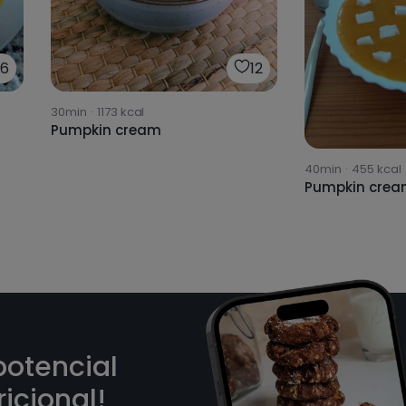
26
12
30min
·
1173
kcal
Pumpkin cream
40min
·
455
kcal
Pumpkin cre
potencial
icional!