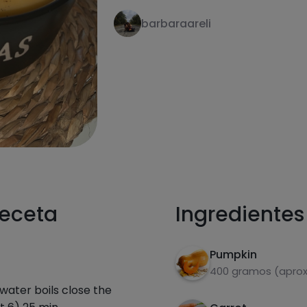
barbaraareli
receta
Ingredientes
Pumpkin
400 gramos (aprox
 water boils close the