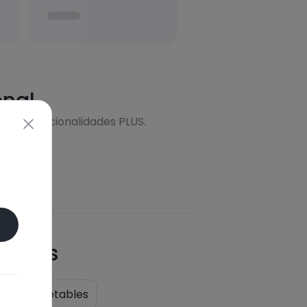
onal
s más funcionalidades PLUS.
quetas
er
Vegetables