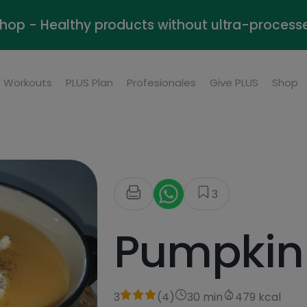
Shop - Healthy products without ultra-process
Workouts
PLUS Plan
Profesionales
Give PLUS
Shop
3
Pumpkin
3
(
4
)
30 min
479 kcal