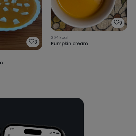
9
394
kcal
3
Pumpkin cream
am