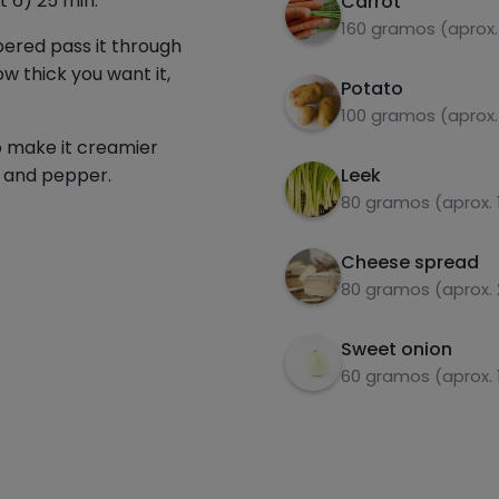
at 6) 25 min.
Carrot
160 gramos (aprox.
mpered pass it through
w thick you want it,
Potato
100 gramos (aprox.
o make it creamier
t and pepper.
Leek
80 gramos (aprox. 
Cheese spread
80 gramos (aprox. 
Sweet onion
60 gramos (aprox. 