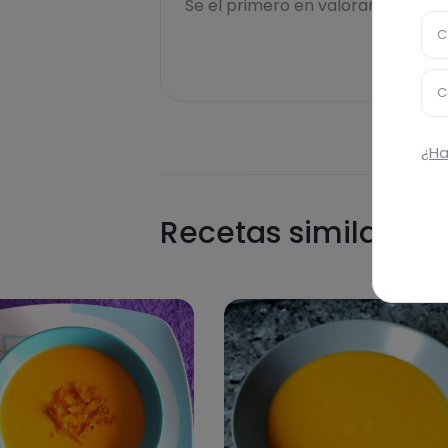
Se el primero en valorar esta rece
C
C
¿Ha
Recetas similares