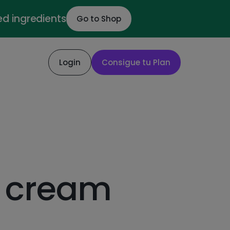
ed ingredients
Go to Shop
Login
Consigue tu Plan
 cream