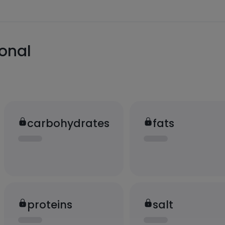
ional
carbohydrates
fats
proteins
salt