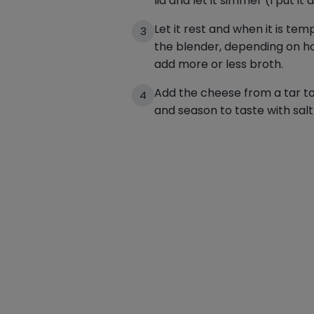
lid and let it simmer (I put it 
Let it rest and when it is te
3
the blender, depending on ho
add more or less broth.
Add the cheese from a tar t
4
and season to taste with sal