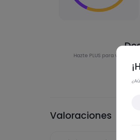
Des
Hazte PLUS para ver la inf
¡
¿Aú
Valoraciones