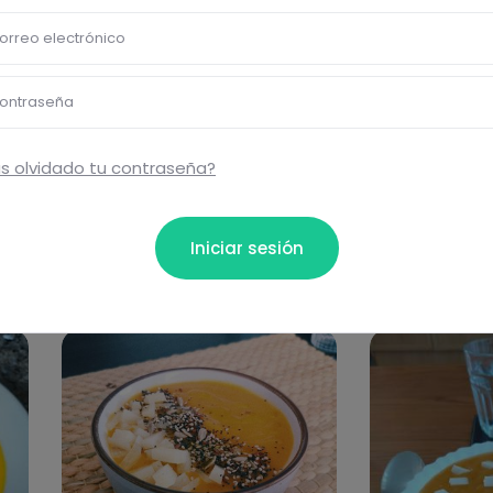
ta...
Brot
orreo electrónico
Comentar
ontraseña
s olvidado tu contraseña?
Iniciar sesión