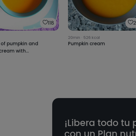
118
20min
·
526
kcal
of pumpkin and
Pumpkin cream
 cream with
rpone
¡Libera todo tu 
con un Plan nutr