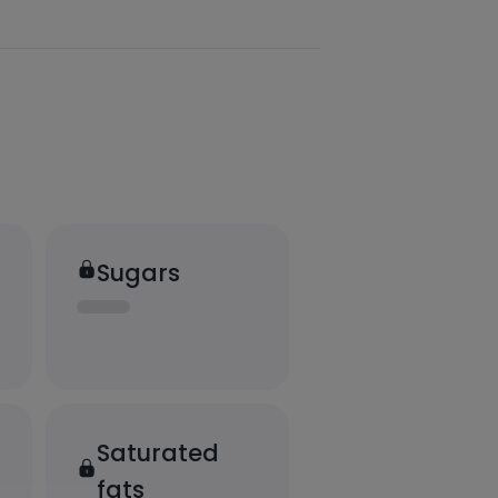
Sugars
Saturated
fats