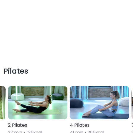
Pilates
2 Pilates
4 Pilates
27
min •
135
kcal
41
min •
205
kcal