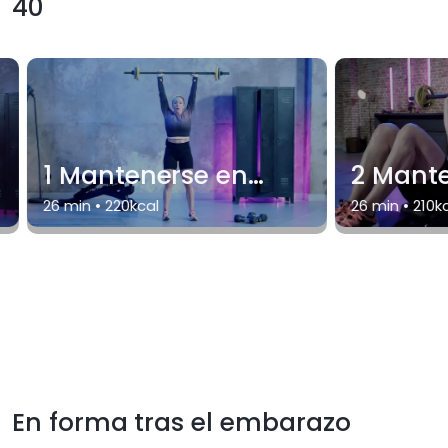
40
1 Mantenerse en
2 Mant
forma a partir de los
forma a
26
min •
220
kcal
26
min •
210
k
40
40
En forma tras el embarazo