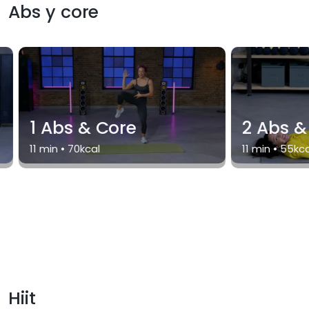
Abs y core
1 Abs & Core
2 Abs &
11
min •
70
kcal
11
min •
55
kca
Hiit