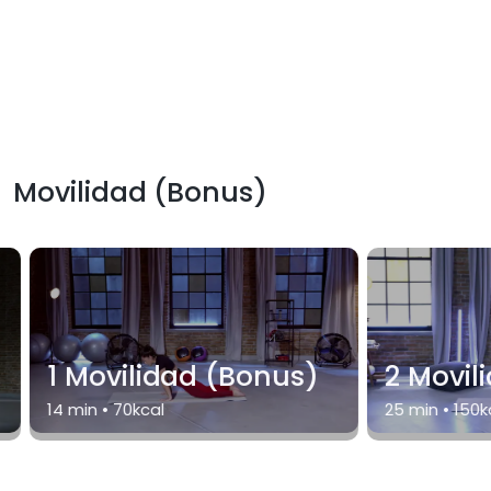
Movilidad (Bonus)
1 Movilidad (Bonus)
2 Movil
14
min •
70
kcal
25
min •
150
k