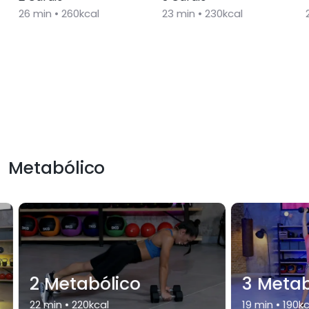
26
min •
260
kcal
23
min •
230
kcal
Metabólico
2 Metabólico
3 Metab
22
min •
220
kcal
19
min •
190
kc