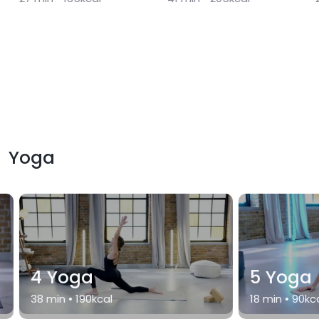
Yoga
4 Yoga
5 Yoga
38
min •
190
kcal
18
min •
90
kc