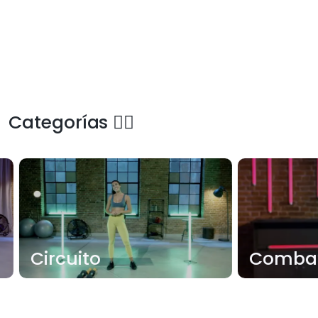
Categorías 🏋️‍♂️
Circuito
Comba