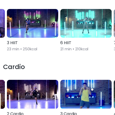
3 HIIT
6 HIIT
23
min •
250
kcal
21
min •
210
kcal
Cardio
2 Cardio
3 Cardio