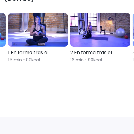
1 En forma tras el
2 En forma tras el
embarazo (Bonus)
15
min •
80
kcal
embarazo (Bonus)
16
min •
90
kcal