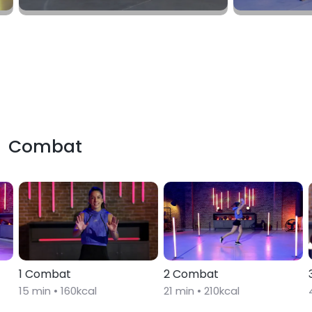
Combat
1 Combat
2 Combat
15
min •
160
kcal
21
min •
210
kcal