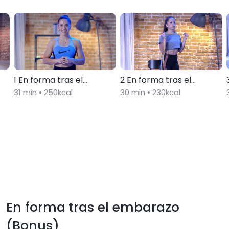
1 En forma tras el
2 En forma tras el
embarazo
31
min •
250
kcal
embarazo
30
min •
230
kcal
En forma tras el embarazo
(Bonus)