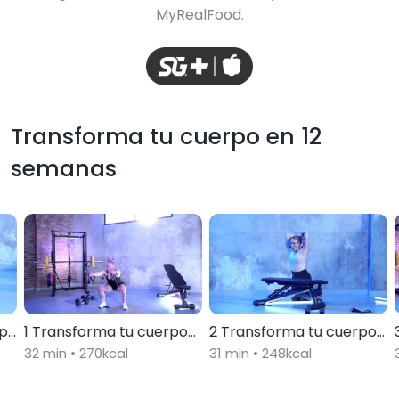
MyRealFood.
Transforma tu cuerpo en 12
semanas
rpo
1 Transforma tu cuerpo
2 Transforma tu cuerpo
en 12 semanas
32
min •
270
kcal
en 12 semanas
31
min •
248
kcal