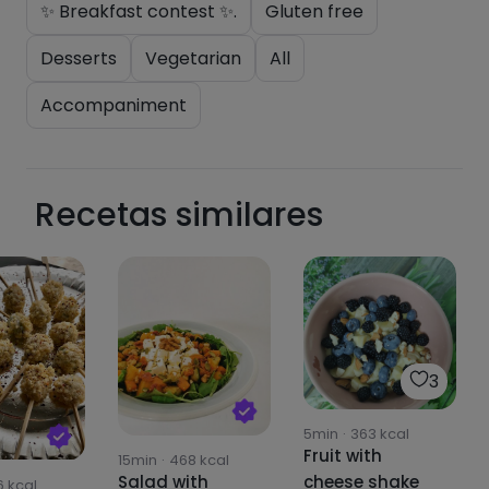
✨ Breakfast contest ✨.
Gluten free
funcionalidades PLUS.
Desserts
Vegetarian
All
Pásate al PLUS
Accompaniment
Recetas similares
3
5min
·
363
kcal
Fruit with
15min
·
468
kcal
cheese shake
Salad with
6
kcal