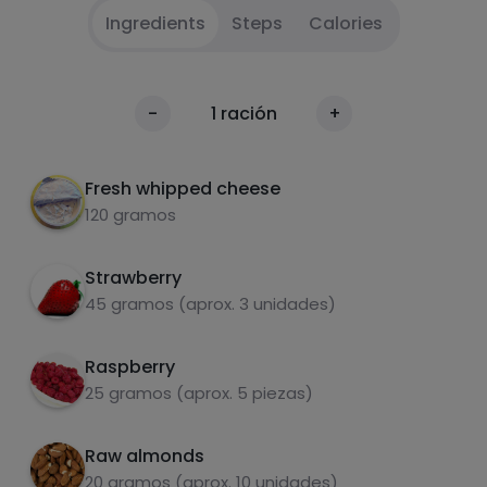
Ingredients
Steps
Calories
Beat the cheese and raspberries. Top with
1
Calories
-
1
ración
+
strawberries and almonds.
Per 100g
Fresh whipped cheese
120 gramos
Strawberry
45 gramos (aprox. 3 unidades)
Raspberry
carbohydrates
proteins
25 gramos (aprox. 5 piezas)
Raw almonds
20 gramos (aprox. 10 unidades)