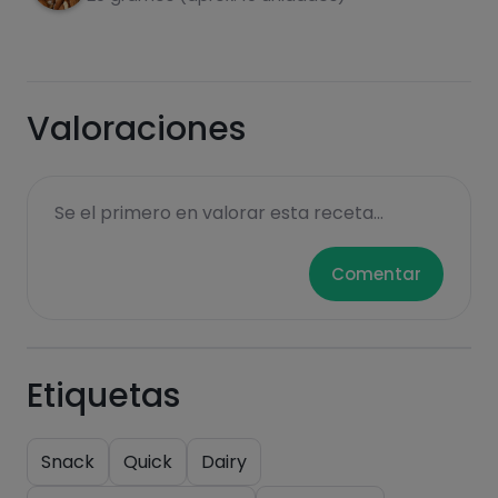
fats
salt
Valoraciones
Sugars
Saturated fats
Se el primero en valorar esta receta...
Comentar
Etiquetas
Hazte PLUS para ver la información nutricional
Snack
Quick
Dairy
de las recetas, y desbloquear muchas más