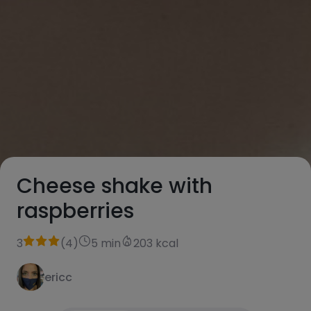
Cheese shake with
raspberries
3
(
4
)
5 min
203 kcal
ericc