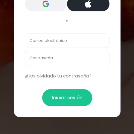
o
Correo electrónico
Contraseña
¿Has olvidado tu contraseña?
Iniciar sesión