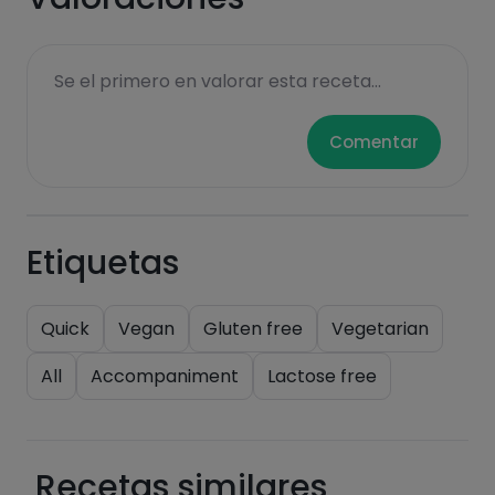
Hazte PLUS para ver la información nutricional
de las recetas, y desbloquear muchas más
funcionalidades PLUS.
Se el primero en valorar esta receta...
Pásate al PLUS
Comentar
Etiquetas
Quick
Vegan
Gluten free
Vegetarian
All
Accompaniment
Lactose free
Recetas similares