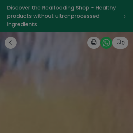
Discover the Realfooding Shop - Healthy
›
products without ultra-processed
ingredients
0