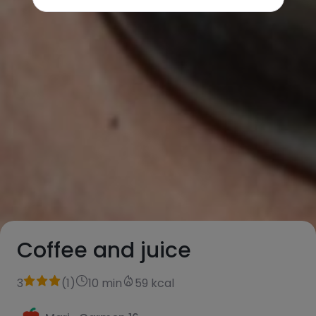
Coffee and juice
3
(
1
)
10 min
59 kcal