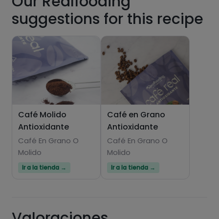
Our Realfooding
suggestions for this recipe
fats
salt
Sugars
Saturated fats
Café Molido
Café en Grano
Antioxidante
Antioxidante
Café En Grano O
Café En Grano O
Molido
Molido
Ir a la tienda →
Ir a la tienda →
Valoraciones