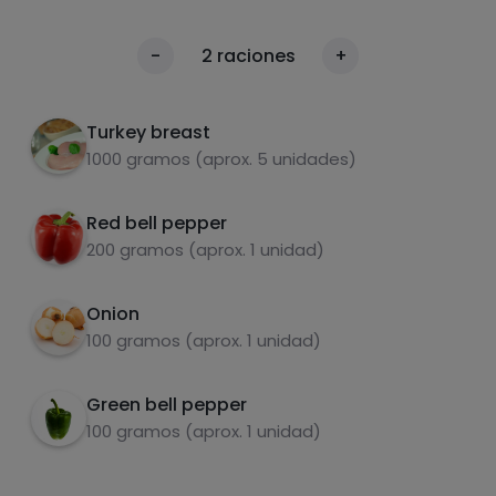
Wash and cut the vegetables and poach
1
Calories
-
2
raciones
+
them with AVOE.
Per 100g
Then integrate the breast until it is done.
2
Turkey breast
1000 gramos (aprox. 5 unidades)
I ate it with whole wheat pancakes.
3
Red bell pepper
200 gramos (aprox. 1 unidad)
Onion
carbohydrates
proteins
100 gramos (aprox. 1 unidad)
Green bell pepper
100 gramos (aprox. 1 unidad)
fats
salt