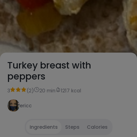
Turkey breast with
peppers
3
(
2
)
20 min
1217 kcal
ericc
Ingredients
Steps
Calories