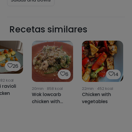
Pásate al PLUS
Recetas similares
26
6
14
382
kcal
 ravioli
20min
·
858
kcal
22min
·
452
kcal
icken
Wok lowcarb
Chicken with
chicken with
vegetables
vegetables