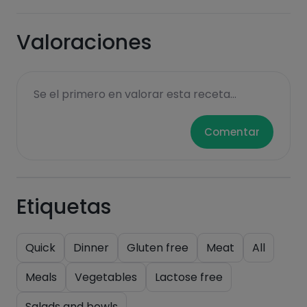
Valoraciones
Sugars
Saturated fats
Se el primero en valorar esta receta...
Comentar
Etiquetas
Hazte PLUS para ver la información nutricional
Quick
Dinner
Gluten free
Meat
All
de las recetas, y desbloquear muchas más
Meals
Vegetables
Lactose free
funcionalidades PLUS.
Salads and bowls