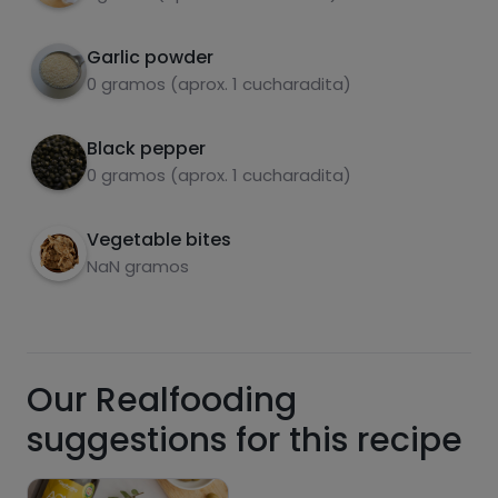
Garlic powder
0 gramos (aprox. 1 cucharadita)
Sugars
Saturated fats
Black pepper
0 gramos (aprox. 1 cucharadita)
Vegetable bites
NaN gramos
Hazte PLUS para ver la información nutricional
Our Realfooding
de las recetas, y desbloquear muchas más
funcionalidades PLUS.
suggestions for this recipe
Pásate al PLUS