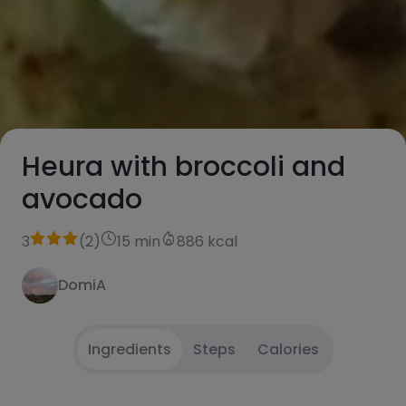
Heura with broccoli and
avocado
3
(
2
)
15 min
886 kcal
DomiA
Ingredients
Steps
Calories