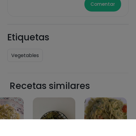
Comentar
Etiquetas
Vegetables
Recetas similares
8