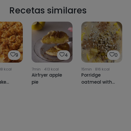
Recetas similares
9
4
0
18
kcal
7min
·
413
kcal
15min
·
816
kcal
Airfryer apple
Porridge
ake
pie
oatmeal with
 cake
apple