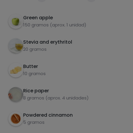
cinnamon. Roast in a pan with butter.
Per 100g
Fill the previously hydrated rice wafers.
2
Green apple
150 gramos (aprox. 1 unidad)
Cooking in frying pan, oven or air fryer
3
Stevia and erythritol
20 gramos
Butter
carbohydrates
proteins
10 gramos
Rice paper
8 gramos (aprox. 4 unidades)
fats
salt
Powdered cinnamon
5 gramos