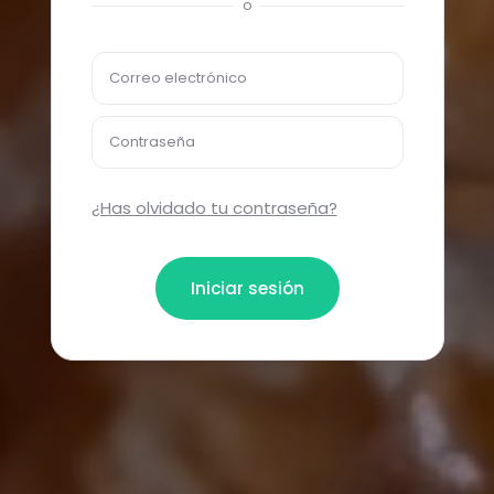
o
Correo electrónico
Contraseña
¿Has olvidado tu contraseña?
Iniciar sesión