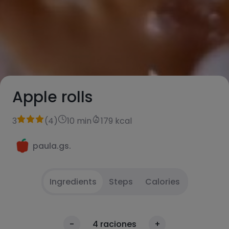
Apple rolls
3
(
4
)
10 min
179 kcal
paula.gs.
Ingredients
Steps
Calories
Mix the chopped apple with erythriol and
1
Calories
-
4
raciones
+