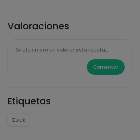
Sugars
Saturated fats
Valoraciones
Se el primero en valorar esta receta...
Comentar
Hazte PLUS para ver la información nutricional
Etiquetas
de las recetas, y desbloquear muchas más
funcionalidades PLUS.
Quick
Pásate al PLUS