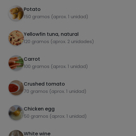
In a frying pan add the beans and on top two
3
Potato
small cans of natural tuna. Add spices to
150 gramos (aprox. 1 unidad)
taste (I used garlic powder, pepper, basil and
oregano), crushed tomato and a little white
wine. Leave over medium heat until reduced.
Yellowfin tuna, natural
carbohydrates
proteins
120 gramos (aprox. 2 unidades)
Carrot
100 gramos (aprox. 1 unidad)
fats
salt
Crushed tomato
70 gramos (aprox. 1 unidad)
Chicken egg
50 gramos (aprox. 1 unidad)
Sugars
Saturated fats
White wine