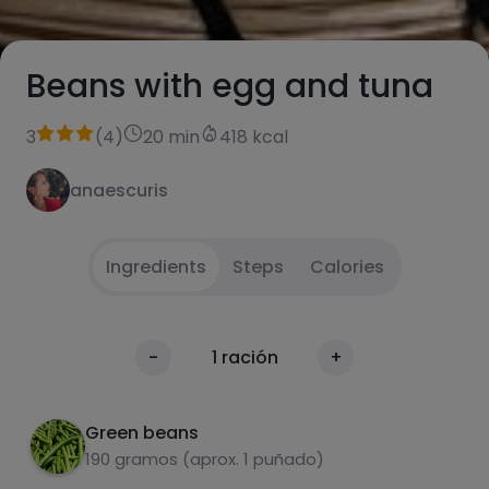
Beans with egg and tuna
3
(
4
)
20 min
418 kcal
anaescuris
Ingredients
Steps
Calories
Boil the beans together with the peeled and
1
Calories
-
1
ración
+
cut carrot + potato. Once they start to boil it
Per 100g
takes about 15'.
Green beans
Boil an egg for approx. 6'.
2
190 gramos (aprox. 1 puñado)