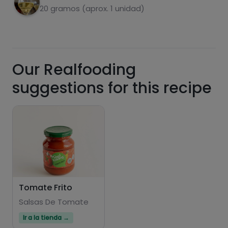
20 gramos (aprox. 1 unidad)
Our Realfooding
suggestions for this recipe
Hazte PLUS para ver la información nutricional
de las recetas, y desbloquear muchas más
funcionalidades PLUS.
Pásate al PLUS
Tomate Frito
Salsas De Tomate
Ir a la tienda →