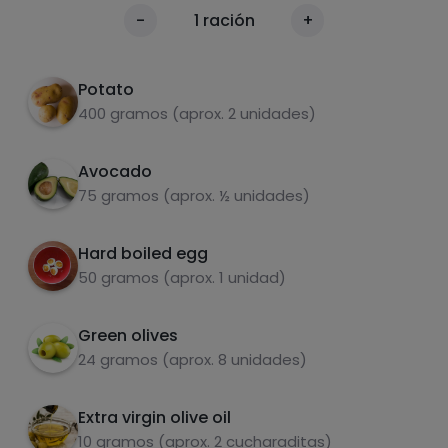
Cook the eggs and potatoes
1
Calories
-
1
ración
+
Per 100g
Peel and chop the avocado.
2
Potato
Cut the olives into slices.
3
400 gramos (aprox. 2 unidades)
Mix everything in a bowl and dress with olive
4
Avocado
oil.
75 gramos (aprox. ½ unidades)
Hard boiled egg
carbohydrates
proteins
50 gramos (aprox. 1 unidad)
Green olives
24 gramos (aprox. 8 unidades)
fats
salt
Extra virgin olive oil
10 gramos (aprox. 2 cucharaditas)