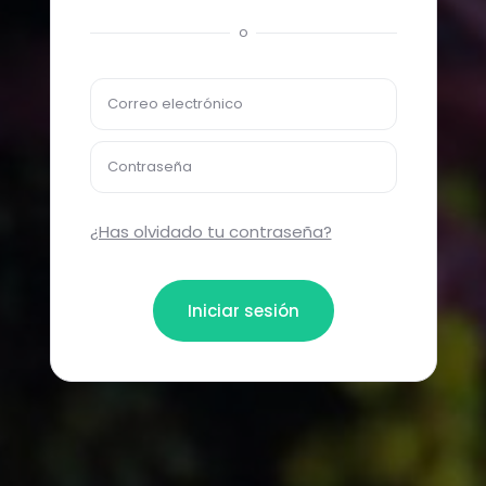
o
Correo electrónico
Contraseña
¿Has olvidado tu contraseña?
Iniciar sesión