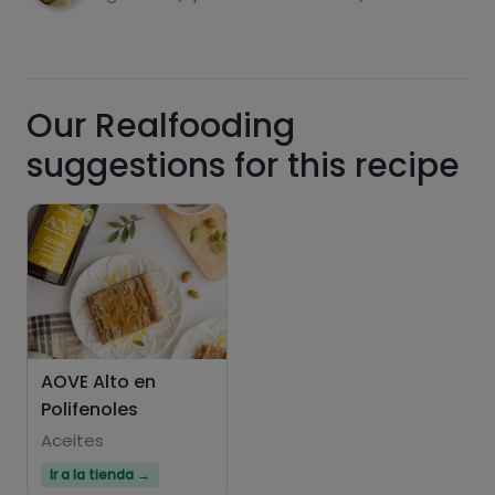
Sugars
Saturated fats
Our Realfooding
suggestions for this recipe
Hazte PLUS para ver la información nutricional
AOVE Alto en
de las recetas, y desbloquear muchas más
Polifenoles
funcionalidades PLUS.
Aceites
Pásate al PLUS
Ir a la tienda →