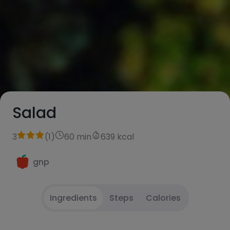
Salad
3
(
1
)
60 min
639 kcal
gnp
Ingredients
Steps
Calories