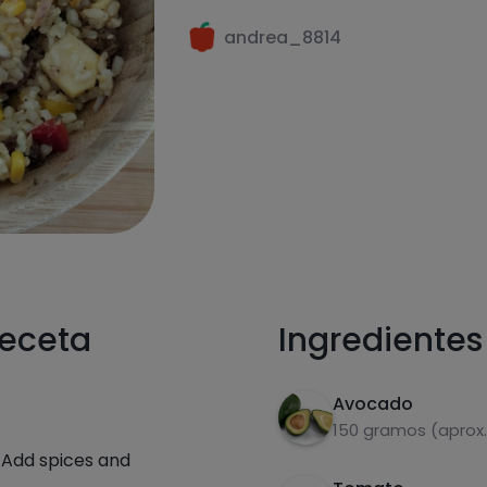
andrea_8814
receta
Ingredientes
Avocado
150 gramos (aprox.
. Add spices and