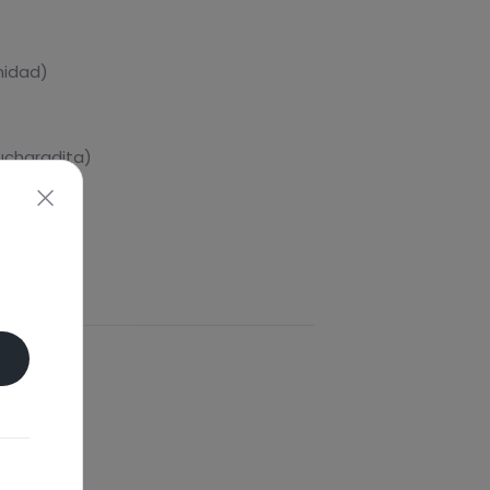
nidad)
cucharadita)