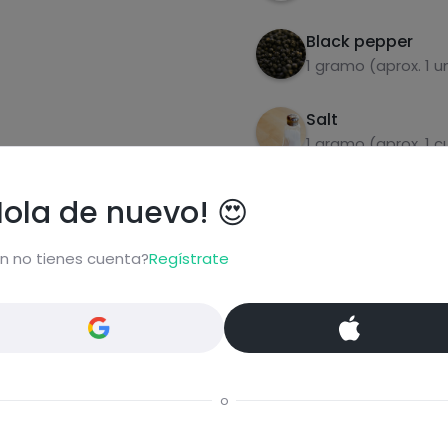
Black pepper
1 gramo (aprox. 1 u
Salt
1 gramo (aprox. 1 
Hola de nuevo! 😍
n no tienes cuenta?
Regístrate
gestions for this recipe
o