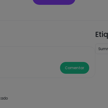
Eti
Summ
Comentar
tado