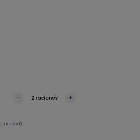
-
2
raciones
+
 1 unidad)