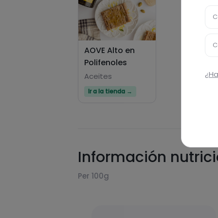
C
C
AOVE Alto en
Polifenoles
¿Ha
Aceites
Ir a la tienda →
Información nutric
Per 100g