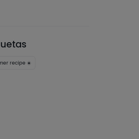
quetas
er recipe ☀️