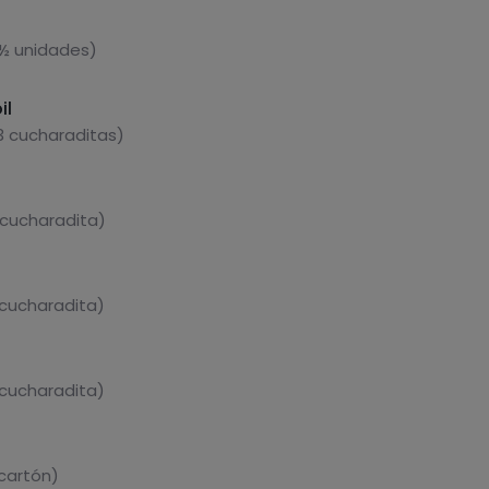
 ½ unidades)
il
3 cucharaditas)
 cucharadita)
 cucharadita)
 cucharadita)
 cartón)