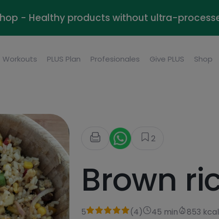
Shop - Healthy products without ultra-process
Workouts
PLUS Plan
Profesionales
Give PLUS
Shop
2
Brown ri
5
(
4
)
45 min
853 kca