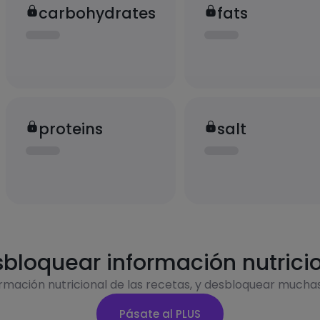
carbohydrates
fats
proteins
salt
bloquear información nutrici
ormación nutricional de las recetas, y desbloquear mucha
Pásate al PLUS