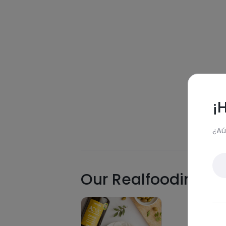
¡
¿Aú
Our Realfooding sug