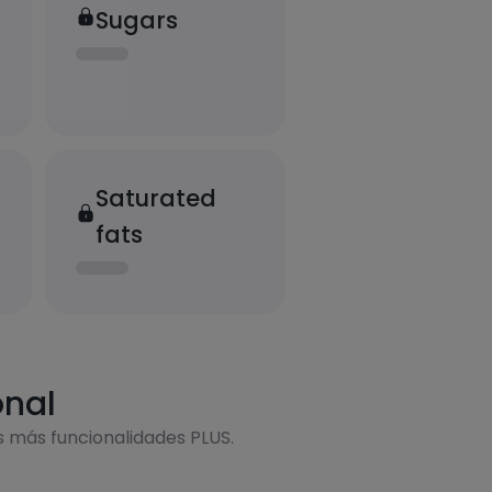
Sugars
Saturated
fats
onal
s más funcionalidades PLUS.