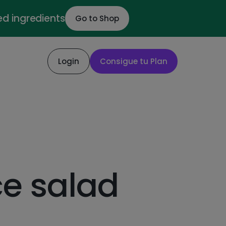
ed ingredients
Go to Shop
Login
Consigue tu Plan
ce salad
l