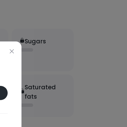
Sugars
Saturated
fats