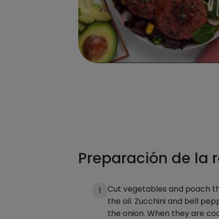
Preparación de la 
Cut vegetables and poach th
1
the oil. Zucchini and bell pe
the onion. When they are co