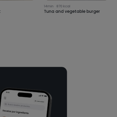
14min
·
870
kcal
k
Tuna and vegetable burger