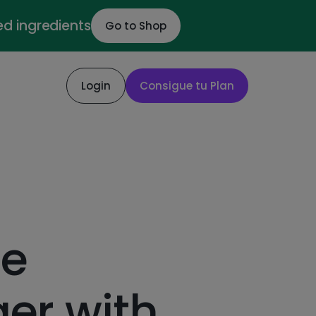
ed ingredients
Go to Shop
Login
Consigue tu Plan
le
er with