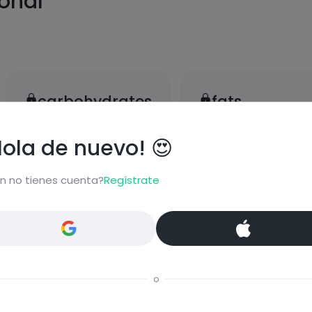
ional
carbohydrates
fats
Hola de nuevo! 😍
n no tienes cuenta?
Regístrate
proteins
salt
o