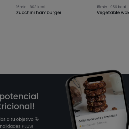
16min
·
803
kcal
15min
·
959
kcal
Zucchini hamburger
Vegetable wo
 potencial
ricional!
os a tu objetivo 🎯
nalidades PLUS!