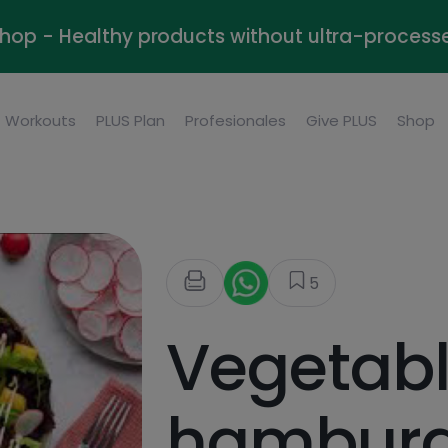
Shop - Healthy products without ultra-process
Workouts
PLUS Plan
Profesionales
Give PLUS
Shop
5
Vegetab
hamburg