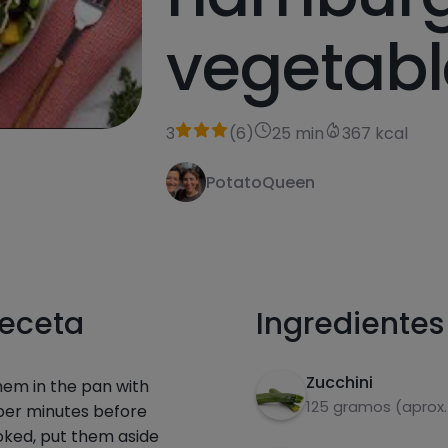
vegetabl
3
(
6
)
25 min
367 kcal
PotatoQueen
receta
Ingredientes
Zucchini
em in the pan with
125 gramos (aprox.
pper minutes before
oked, put them aside