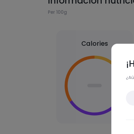
Información nutric
Per 100g
Calories
¡
¿Aú