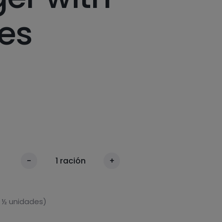
es
-
1
ración
+
 ½ unidades)