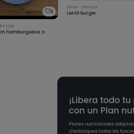
13min
·
243
kcal
8
Lentil burger
64
kcal
con hamburguesa 🍚
¡Libera todo tu
con un Plan nut
Planes nutricionales adaptad
¡Desbloquea todas las funcio