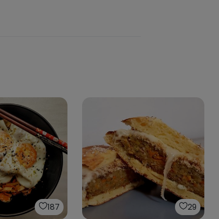
187
29