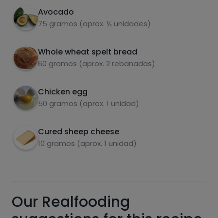
cheese and egg.
Avocado
Accompany the toast with fruit and you will
75 gramos (aprox. ½ unidades)
4
have a wonderful brunch 😋🥰.
Whole wheat spelt bread
carbohydrates
proteins
60 gramos (aprox. 2 rebanadas)
Chicken egg
50 gramos (aprox. 1 unidad)
fats
salt
Cured sheep cheese
10 gramos (aprox. 1 unidad)
Sugars
Saturated fats
Our Realfooding