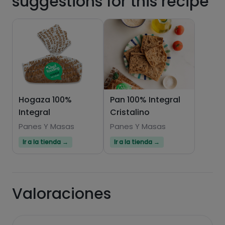
suggestions for this recipe
Hazte PLUS para ver la información nutricional
Hogaza 100%
Pan 100% Integral
de las recetas, y desbloquear muchas más
Integral
Cristalino
funcionalidades PLUS.
Panes Y Masas
Panes Y Masas
Pásate al PLUS
Ir a la tienda →
Ir a la tienda →
Valoraciones