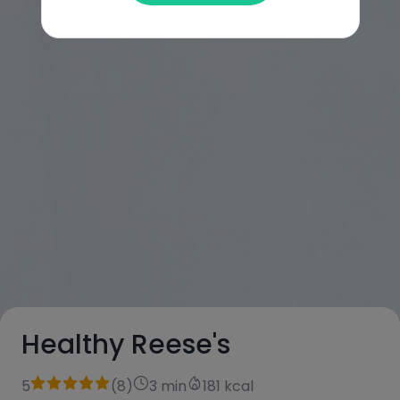
Healthy Reese's
5
(
8
)
3 min
181 kcal