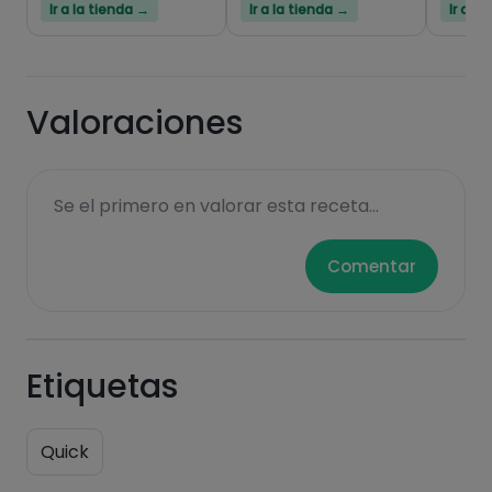
Ir a la tienda →
Ir a la tienda →
Ir a l
Hazte PLUS para ver la información nutricional
de las recetas, y desbloquear muchas más
funcionalidades PLUS.
Valoraciones
Pásate al PLUS
Se el primero en valorar esta receta...
Comentar
Etiquetas
Quick