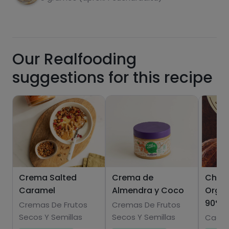
Our Realfooding
fats
salt
suggestions for this recipe
Sugars
Saturated fats
Crema Salted
Crema de
Choc
Caramel
Almendra y Coco
Orgán
90%
Cremas De Frutos
Cremas De Frutos
Secos Y Semillas
Secos Y Semillas
Cacao