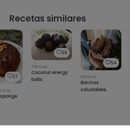
Recetas similares
55
54
745
kcal
Coconut energy
27
569
kcal
balls
Barritas
saludables.
0
kcal
 sponge
ave