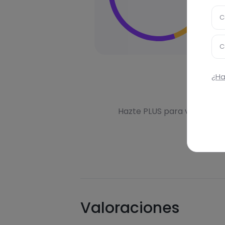
C
C
¿Ha
Des
Hazte PLUS para ver la inf
Valoraciones