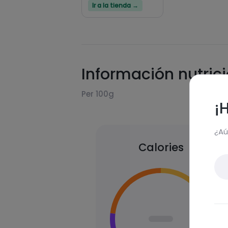
Ir a la tienda →
Información nutric
Per 100g
¡
¿Aú
Calories