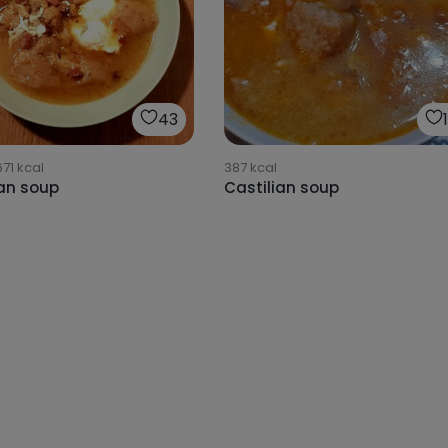
43
671
kcal
387
kcal
ian soup
Castilian soup