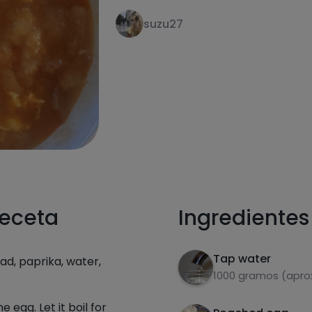
suzu27
receta
Ingredientes
Tap water
ead, paprika, water,
1000 gramos (aprox
 egg. Let it boil for