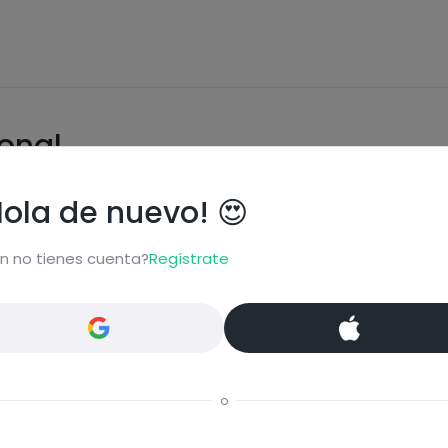
ional
Hola de nuevo! 😍
n no tienes cuenta?
Regístrate
carbohydrates
fats
o