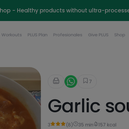
Shop - Healthy products without ultra-process
Workouts
PLUS Plan
Profesionales
Give PLUS
Shop
7
Garlic s
3
(
8
)
35 min
157 kcal