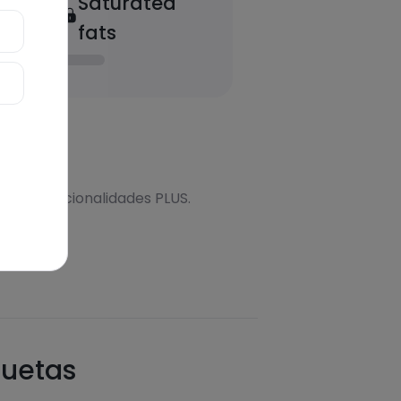
Saturated
fats
onal
s más funcionalidades PLUS.
quetas