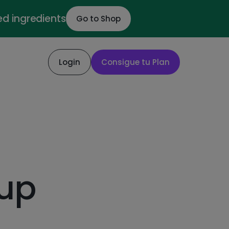
ed ingredients
Go to Shop
Login
Consigue tu Plan
oup