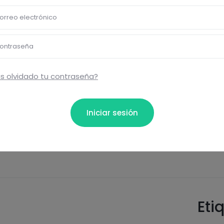
proteins
salt
orreo electrónico
ontraseña
s olvidado tu contraseña?
bloquear información nutrici
ormación nutricional de las recetas, y desbloquear mucha
Iniciar sesión
Pásate al PLUS
Eti