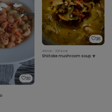
36
40min
·
331
kcal
Shiitake mushroom soup 🍄
30
lo