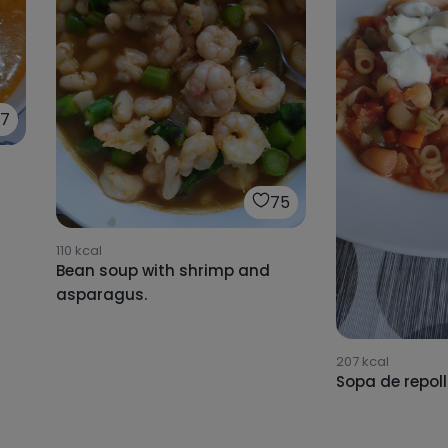
17
75
110
kcal
Bean soup with shrimp and
asparagus.
207
kcal
Sopa de repol