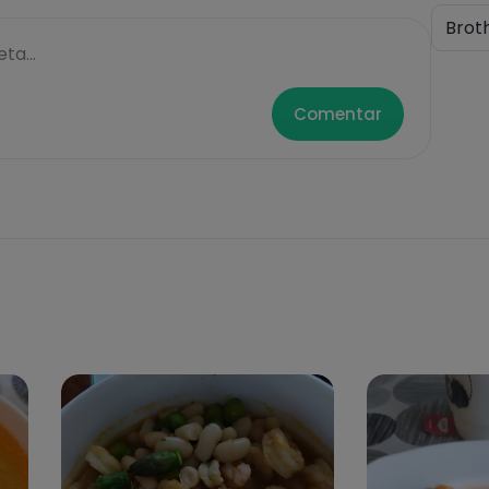
Brot
ta...
Comentar