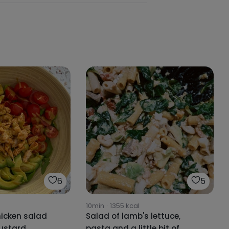
6
5
10min
·
1355
kcal
icken salad
Salad of lamb's lettuce,
ustard
pasta and a little bit of