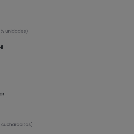
 ½ unidades)
il
ar
 cucharaditas)