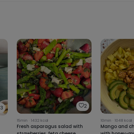
2
13
15min
·
1432
kcal
10min
·
1048
kcal
Fresh asparagus salad with
Mango and ch
strawberries, feta cheese,
with honey-m