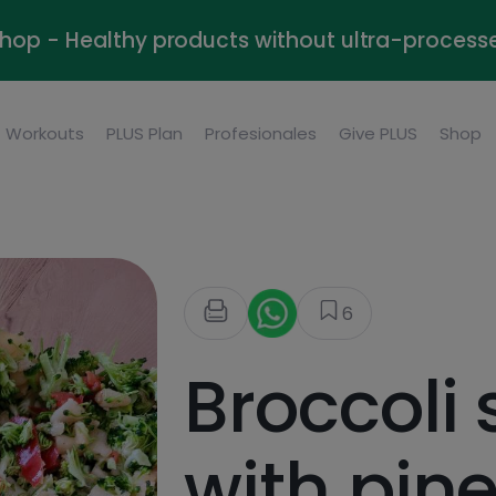
Shop - Healthy products without ultra-process
Workouts
PLUS Plan
Profesionales
Give PLUS
Shop
6
Broccoli 
with pine