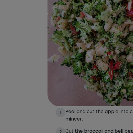
Preparación de la 
Peel and cut the apple into c
1
mincer.
Cut the broccoli and bell pe
2