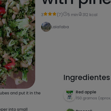
3
(
7
)
5 min
312 kcal
Laiafaba
receta
Ingredientes
Red apple
ubes and put it in the
150 gramos (aprox.
pper into small