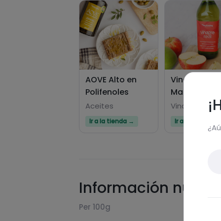
AOVE Alto en
Vinagre Real
Polifenoles
Manzana
¡
Aceites
Vinagres
Ir a la tienda →
Ir a la tienda →
¿Aú
Información nutric
Per 100g