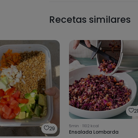
Recetas similares
2
5min
·
1102
kcal
29
Ensalada Lombarda