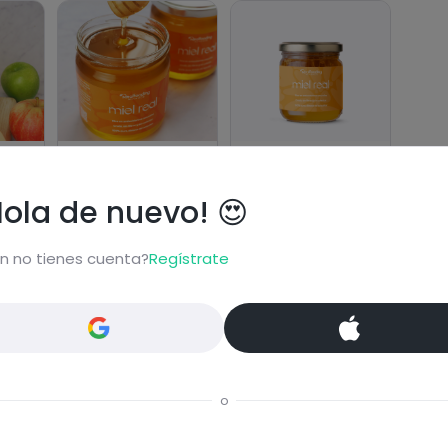
 de
Miel Real (500g)
Miel Real (150g)
Miel
Miel
Hola de nuevo! 😍
Ir a la tienda →
Ir a la tienda →
n no tienes cuenta?
Regístrate
ional
o