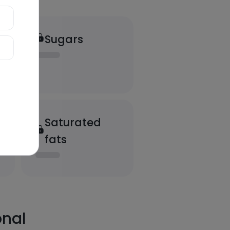
Sugars
Saturated
fats
onal