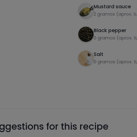
Mustard sauce
2 gramos (aprox. ½
Black pepper
0 gramos (aprox. ½
Salt
0 gramos (aprox. ½
gestions for this recipe