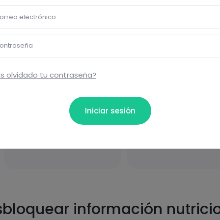
orreo electrónico
carbohydrates
fats
ontraseña
s olvidado tu contraseña?
Iniciar sesión
proteins
salt
bloquear información nutrici