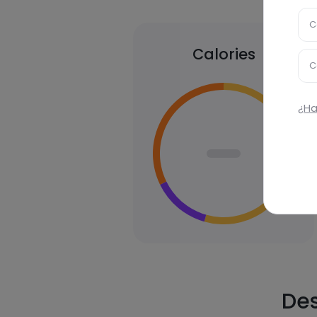
C
Calories
C
¿Ha
Des