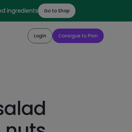
ed ingredients
Go to Shop
Login
Consigue tu Plan
salad
 nuts