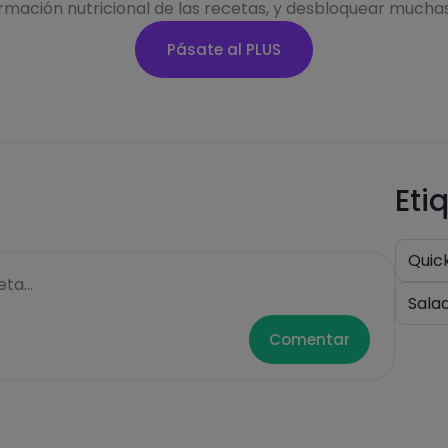
ormación nutricional de las recetas, y desbloquear mucha
Pásate al PLUS
Eti
Quic
ta...
Sala
Comentar