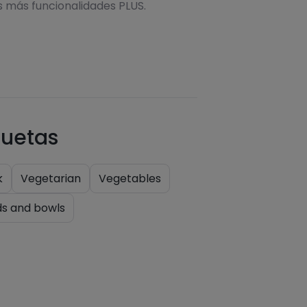
s más funcionalidades PLUS.
quetas
k
Vegetarian
Vegetables
ds and bowls