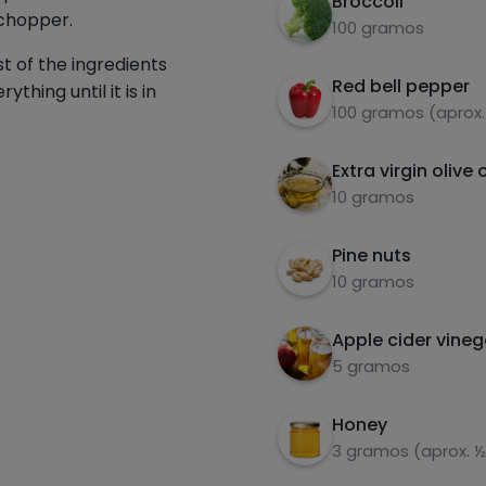
Broccoli
chopper.
100 gramos
t of the ingredients
Red bell pepper
hing until it is in
100 gramos (aprox.
Extra virgin olive o
10 gramos
Pine nuts
10 gramos
Apple cider vineg
5 gramos
Honey
3 gramos (aprox. ½