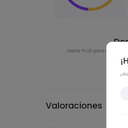
Des
Hazte PLUS para ver la inf
¡
¿Aú
Valoraciones