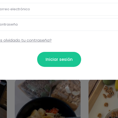
ta...
orreo electrónico
Comentar
ontraseña
s olvidado tu contraseña?
Iniciar sesión