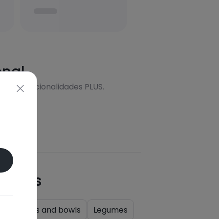
onal
s más funcionalidades PLUS.
quetas
k
Salads and bowls
Legumes