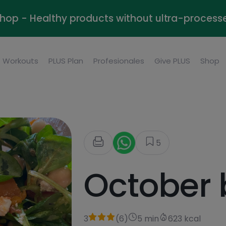
Shop - Healthy products without ultra-process
Workouts
PLUS Plan
Profesionales
Give PLUS
Shop
5
October 
3
(
6
)
5 min
623 kcal