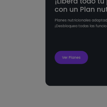
¡Libera todo tu
con un Plan nut
Planes nutricionales adaptado
¡Desbloquea todas las funcio
Ver Planes