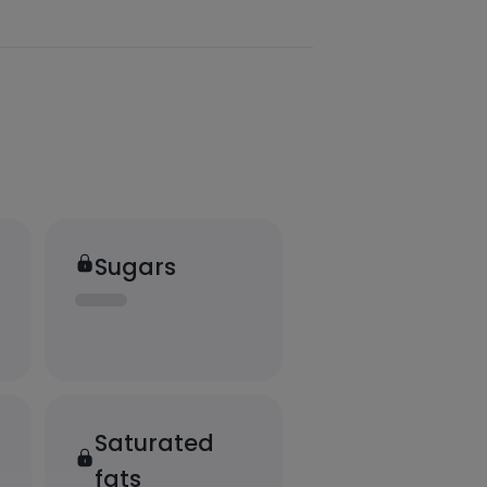
Sugars
Saturated
fats