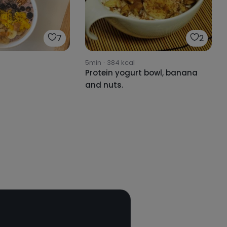
7
2
5min
·
384
kcal
Protein yogurt bowl, banana
and nuts.