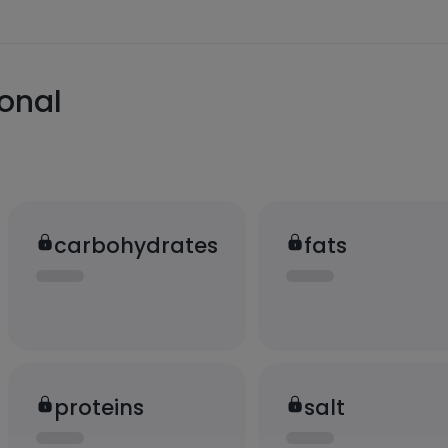
ional
carbohydrates
fats
proteins
salt