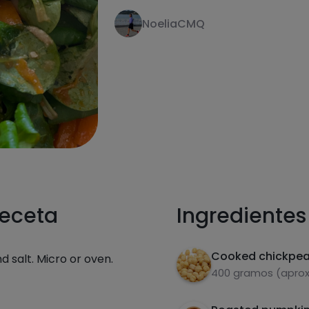
NoeliaCMQ
receta
Ingredientes
Cooked chickpe
d salt. Micro or oven.
400 gramos (aprox.