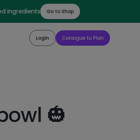
ed ingredients
Go to Shop
Login
Consigue tu Plan
bowl 🎃