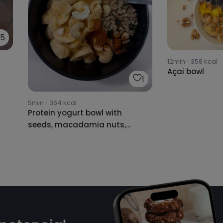
5
12min
·
358
kcal
Açai bowl
1
5min
·
364
kcal
Protein yogurt bowl with
seeds, macadamia nuts,
cinnamon, strawberries and
banana