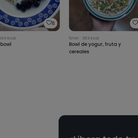
8
504
kcal
5min
·
353
kcal
 bowl
Bowl de yogur, fruta y
cereales