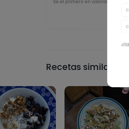
Se el primero en valorar esta rece
C
C
¿Ha
Recetas similares