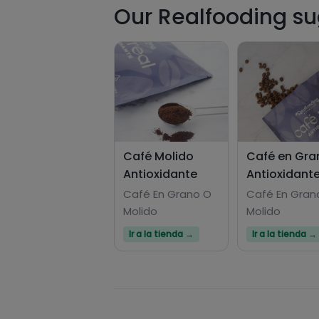
Our Realfooding sug
Café Molido
Café en Gra
Antioxidante
Antioxidant
Café En Grano O
Café En Gran
Molido
Molido
Ir a la tienda →
Ir a la tienda →