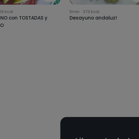
09
kcal
5min
·
373
kcal
NO con TOSTADAS y
Desayuno andaluz!
NO