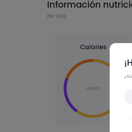
Información nutric
Per 100g
Calories
¡
¿Aú