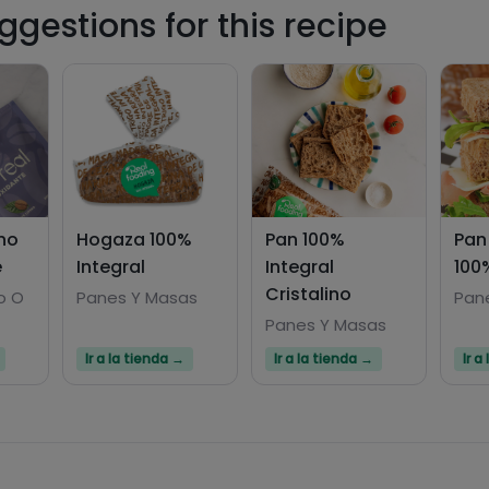
gestions for this recipe
no
Hogaza 100%
Pan 100%
Pan
e
Integral
Integral
100
Cristalino
o O
Panes Y Masas
Pan
Panes Y Masas
Ir a la tienda →
Ir a la tienda →
Ir a