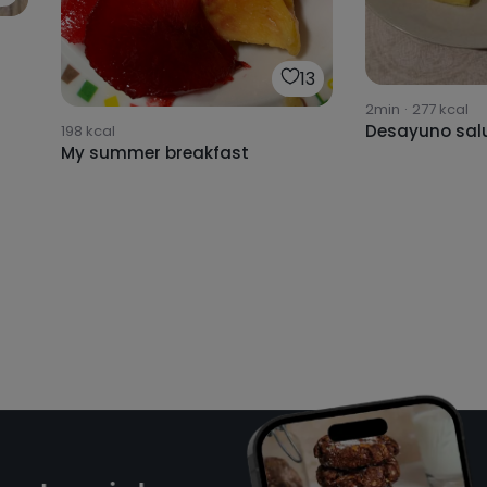
13
2min
·
277
kcal
Desayuno sal
198
kcal
My summer breakfast