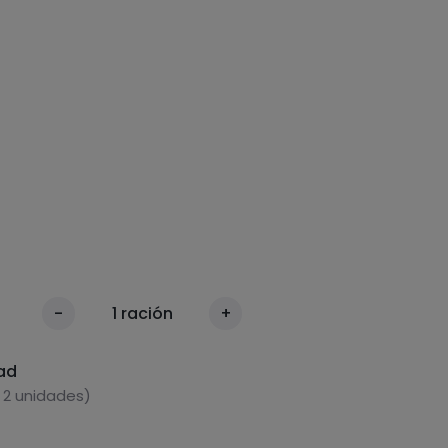
-
1
ración
+
ad
 2 unidades)