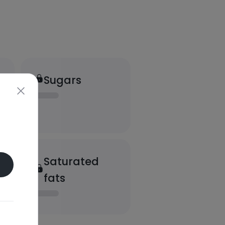
Sugars
Saturated
fats