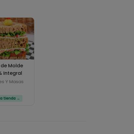
 de Molde
% Integral
es Y Masas
 la tienda →