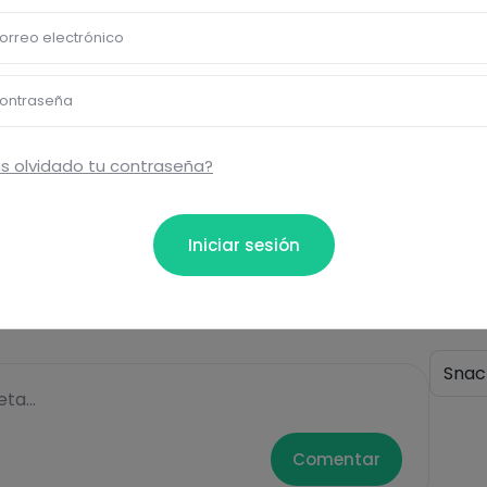
orreo electrónico
bloquear información nutrici
ormación nutricional de las recetas, y desbloquear mucha
ontraseña
Pásate al PLUS
s olvidado tu contraseña?
Iniciar sesión
Eti
Snac
ta...
Comentar