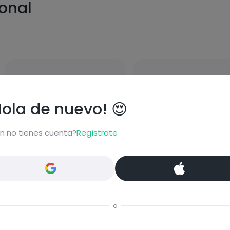
ional
carbohydrates
fats
Hola de nuevo! 😍
n no tienes cuenta?
Regístrate
proteins
salt
o