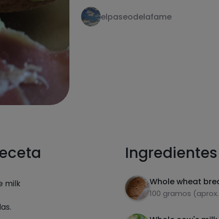
elpaseodelafame
receta
Ingredientes
Whole wheat bre
e milk
100 gramos (aprox.
as.