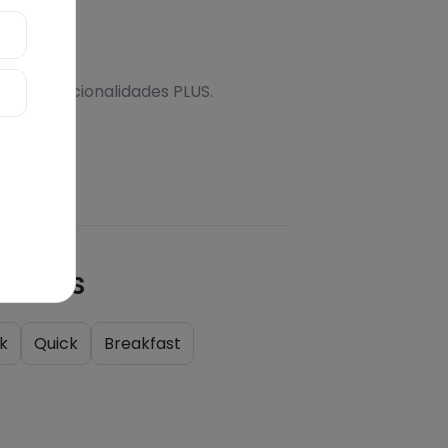
onal
s más funcionalidades PLUS.
quetas
k
Quick
Breakfast