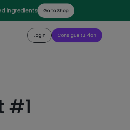
ed ingredients
Go to Shop
Login
Consigue tu Plan
t #1