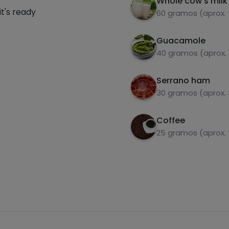
Whole cow's milk
t's ready
60 gramos (aprox.
Guacamole
40 gramos (aprox.
Serrano ham
30 gramos (aprox.
Coffee
25 gramos (aprox. 