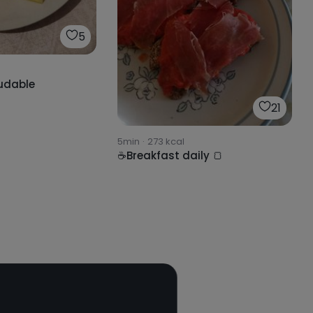
5
udable
21
5min
·
273
kcal
☕Breakfast daily 🍞