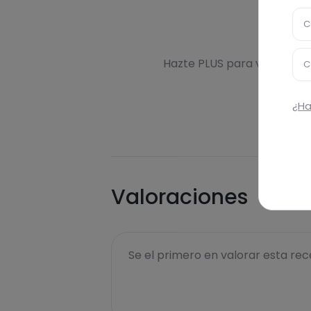
C
Des
Hazte PLUS para ver la inf
C
¿Ha
Valoraciones
Se el primero en valorar esta rece