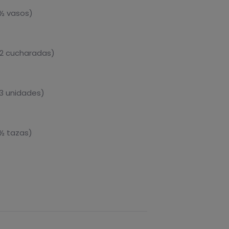
 ½ vasos)
 2 cucharadas)
 3 unidades)
½ tazas)