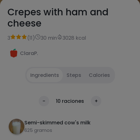
Crepes with ham and
cheese
3
(
11
)
30 min
3028 kcal
ClaraP.
Ingredients
Steps
Calories
Add milk, eggs, flour, cornstarch and salt. Mix
1
Calories
-
10
raciones
+
45 seconds/speed 5
Per 100g
Make the pancakes in the pan
2
Semi-skimmed cow's milk
625 gramos