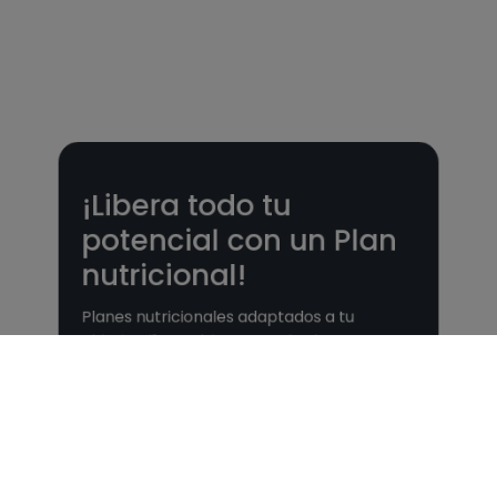
¡Libera todo tu
potencial con un Plan
nutricional!
Planes nutricionales adaptados a tu
objetivo 🎯 ¡Desbloquea todas las
funcionalidades PLUS!
Ver Planes