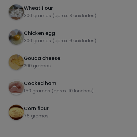
Wheat flour
300 gramos (aprox. 3 unidades)
Chicken egg
carbohydrates
proteins
300 gramos (aprox. 6 unidades)
Gouda cheese
200 gramos
fats
salt
Cooked ham
150 gramos (aprox. 10 lonchas)
Corn flour
75 gramos
Sugars
Saturated fats