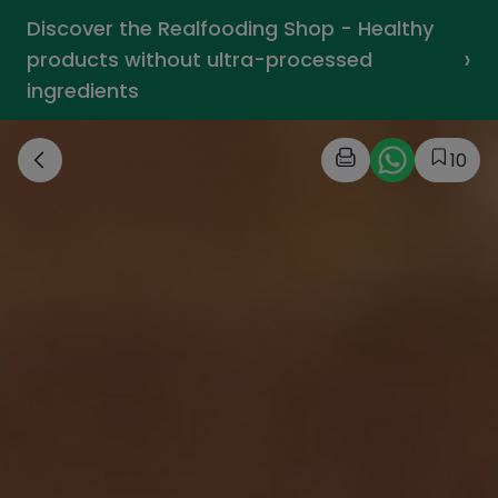
Discover the Realfooding Shop - Healthy
›
products without ultra-processed
ingredients
10