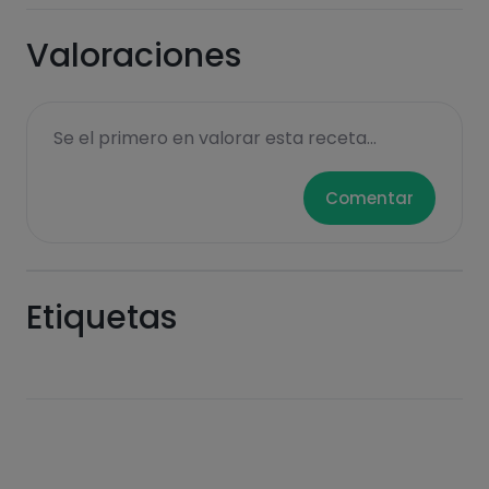
Valoraciones
Se el primero en valorar esta receta...
Hazte PLUS para ver la información nutricional
Comentar
de las recetas, y desbloquear muchas más
funcionalidades PLUS.
Pásate al PLUS
Etiquetas