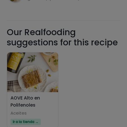
Sugars
Saturated fats
Our Realfooding
suggestions for this recipe
Hazte PLUS para ver la información nutricional
AOVE Alto en
de las recetas, y desbloquear muchas más
Polifenoles
funcionalidades PLUS.
Aceites
Pásate al PLUS
Ir a la tienda →