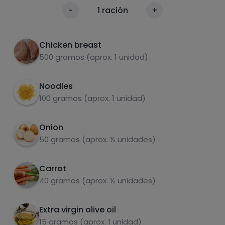
Boiling noodles and breast
1
Calories
-
1
ración
+
Per 100g
Chicken breast
500 gramos (aprox. 1 unidad)
Noodles
100 gramos (aprox. 1 unidad)
Onion
carbohydrates
proteins
50 gramos (aprox. ½ unidades)
Carrot
40 gramos (aprox. ½ unidades)
fats
salt
Extra virgin olive oil
15 gramos (aprox. 1 unidad)