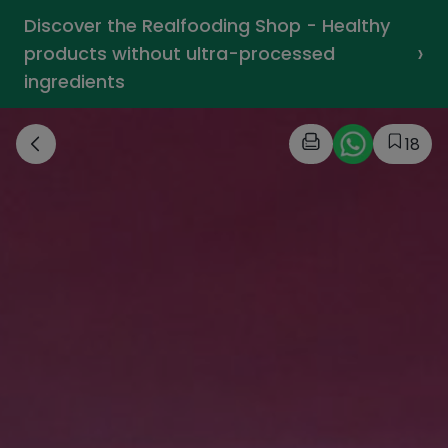
Discover the Realfooding Shop - Healthy
›
products without ultra-processed
ingredients
18