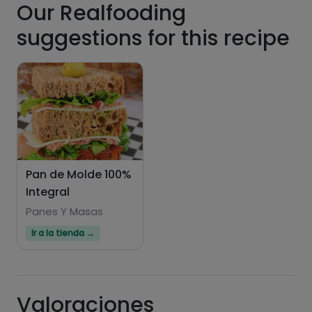
Our Realfooding
suggestions for this recipe
Hazte PLUS para ver la información nutricional
de las recetas, y desbloquear muchas más
funcionalidades PLUS.
Pásate al PLUS
Pan de Molde 100%
Integral
Panes Y Masas
Ir a la tienda →
Valoraciones