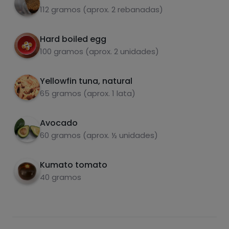
112 gramos (aprox. 2 rebanadas)
Hard boiled egg
carbohydrates
proteins
100 gramos (aprox. 2 unidades)
Yellowfin tuna, natural
65 gramos (aprox. 1 lata)
fats
salt
Avocado
60 gramos (aprox. ½ unidades)
Kumato tomato
40 gramos
Sugars
Saturated fats