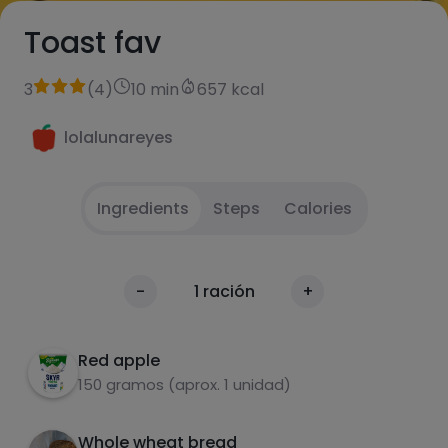
Toast fav
3
(
4
)
10 min
657 kcal
lolalunareyes
Ingredients
Steps
Calories
Cook the egg or make an omelet, heat the
1
Calories
-
1
ración
+
bread in the meantime and add the
Per 100g
ingredients.
Red apple
150 gramos (aprox. 1 unidad)
Whole wheat bread