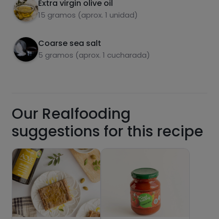
Extra virgin olive oil
15 gramos (aprox. 1 unidad)
Sugars
Saturated fats
Coarse sea salt
5 gramos (aprox. 1 cucharada)
Our Realfooding
suggestions for this recipe
Hazte PLUS para ver la información nutricional
de las recetas, y desbloquear muchas más
funcionalidades PLUS.
Pásate al PLUS