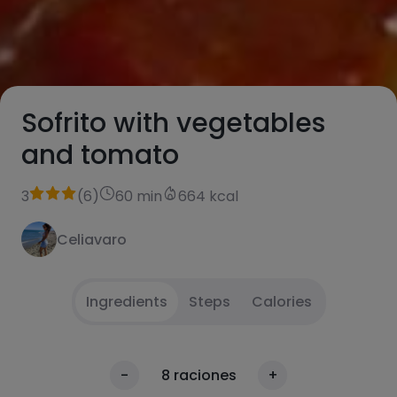
Sofrito with vegetables
and tomato
3
(
6
)
60 min
664 kcal
Celiavaro
Ingredients
Steps
Calories
Chop all the vegetables and sauté with the
1
Calories
-
8
raciones
+
oil.