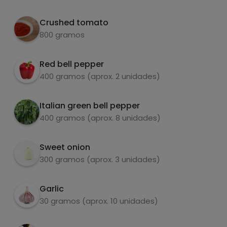
Per 100g
When they are soft, add the tomato puree
2
Crushed tomato
800 gramos
Sauté for 15-20 minutes, until the tomato is
3
slightly fried.
Red bell pepper
You can leave it like this, or beat it all
4
400 gramos (aprox. 2 unidades)
together. I beat it and freeze it in 8 portions.
Italian green bell pepper
carbohydrates
proteins
400 gramos (aprox. 8 unidades)
Sweet onion
300 gramos (aprox. 3 unidades)
fats
salt
Garlic
30 gramos (aprox. 10 unidades)