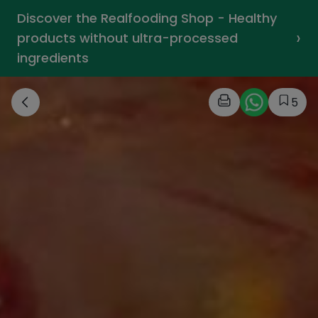
Discover the Realfooding Shop - Healthy
›
products without ultra-processed
ingredients
5