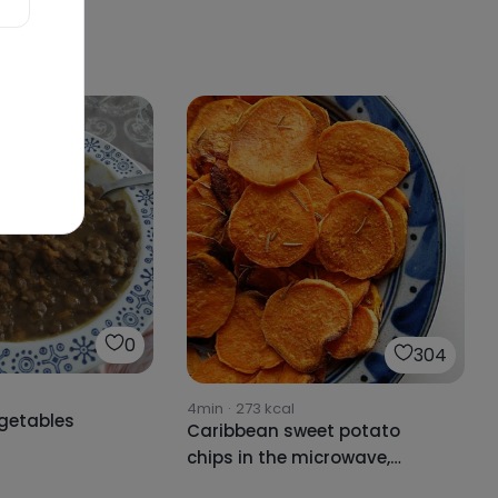
0
304
4min
·
273
kcal
egetables
Caribbean sweet potato
chips in the microwave,
super easy and in less than