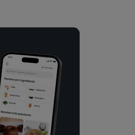
1 minute | 100% vegan and
gluten-free