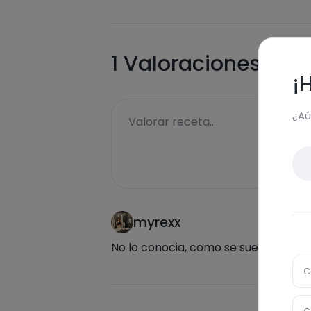
1
Valoraciones
¡
¿Aú
Valorar receta...
myrexx
No lo conocia, como se suele comer
C