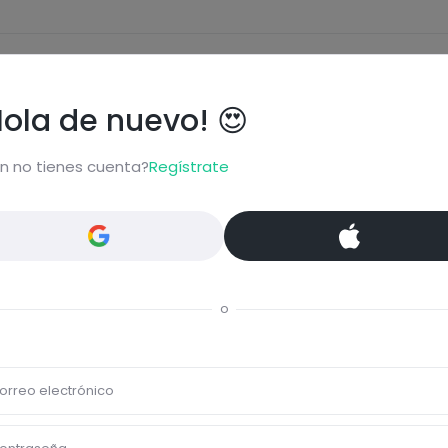
Eti
Hola de nuevo! 😍
Veg
n no tienes cuenta?
Regístrate
Comentar
o
? Solo? Para desayunar?
orreo electrónico