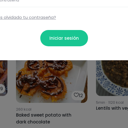
ontraseña
s olvidado tu contraseña?
Iniciar sesión
39
12
5min
·
1120
kcal
Lentils with v
260
kcal
Baked sweet potato with
dark chocolate