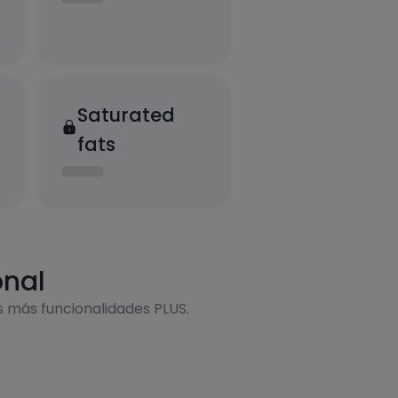
Saturated
fats
onal
s más funcionalidades PLUS.