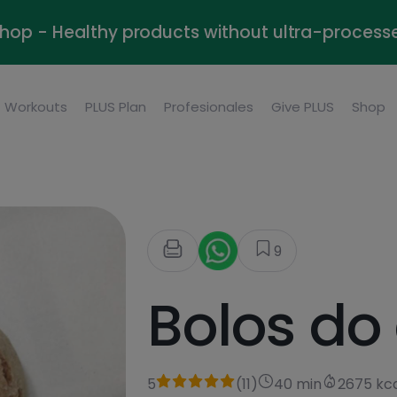
Shop - Healthy products without ultra-process
Workouts
PLUS Plan
Profesionales
Give PLUS
Shop
9
Bolos do
5
(
11
)
40 min
2675 kc