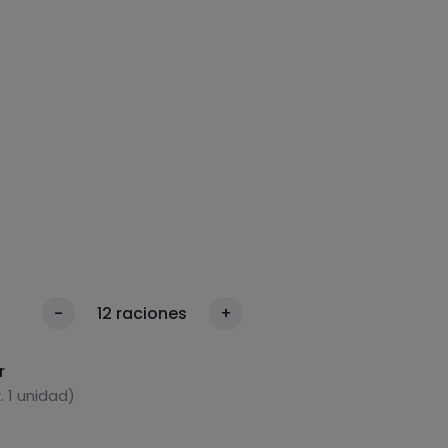
-
12
raciones
+
r
 1 unidad)