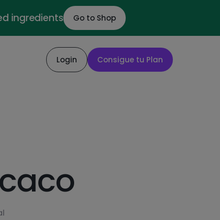
ed ingredients
Go to Shop
Login
Consigue tu Plan
 caco
al