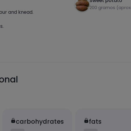
Sweet potato
200 gramos (aprox.
lour and knead.
s.
ional
carbohydrates
fats