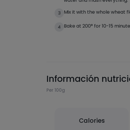
water and mash everything.
Mix it with the whole wheat f
3
Bake at 200° for 10-15 minute
4
Información nutric
Per 100g
Calories