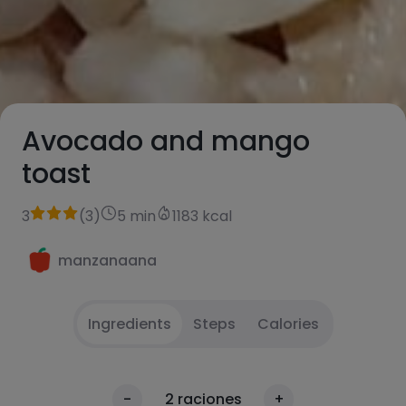
Avocado and mango
toast
3
(
3
)
5 min
1183 kcal
manzanaana
Ingredients
Steps
Calories
Toast the bread slices
1
Calories
-
2
raciones
+