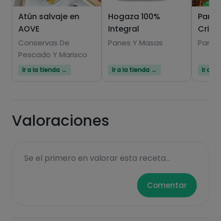
Atún salvaje en
Hogaza 100%
Pan 1
AOVE
Integral
Crist
Conservas De
Panes Y Masas
Panes
Pescado Y Marisco
Ir a la tienda →
Ir a la tienda →
Ir a l
Valoraciones
Se el primero en valorar esta receta...
Comentar