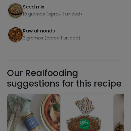
Seed mix
10 gramos (aprox. 1 unidad)
Sugars
Saturated fats
Raw almonds
2 gramos (aprox. 1 unidad)
Our Realfooding
suggestions for this recipe
Hazte PLUS para ver la información nutricional
de las recetas, y desbloquear muchas más
funcionalidades PLUS.
Pásate al PLUS