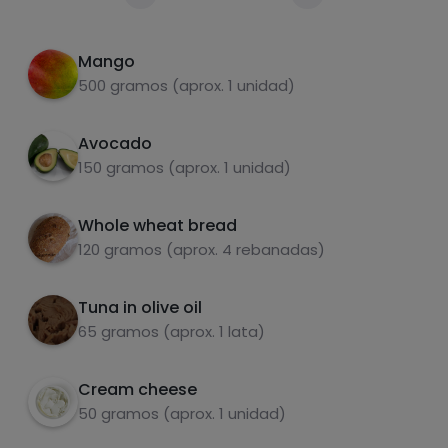
Per 100g
Spread the bread with the cream cheese
2
Mango
Top with canned tuna, previously drained, and
3
500 gramos (aprox. 1 unidad)
fresh mango slices.
Add chopped almonds and seeds of your
Avocado
4
choice.
150 gramos (aprox. 1 unidad)
Whole wheat bread
carbohydrates
proteins
120 gramos (aprox. 4 rebanadas)
Tuna in olive oil
65 gramos (aprox. 1 lata)
fats
salt
Cream cheese
50 gramos (aprox. 1 unidad)