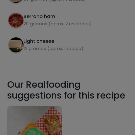
Sugars
Saturated fats
Serrano ham
20 gramos (aprox. 2 unidades)
Light cheese
12 gramos (aprox. 1 rodaja)
Hazte PLUS para ver la información nutricional
Our Realfooding
de las recetas, y desbloquear muchas más
funcionalidades PLUS.
suggestions for this recipe
Pásate al PLUS