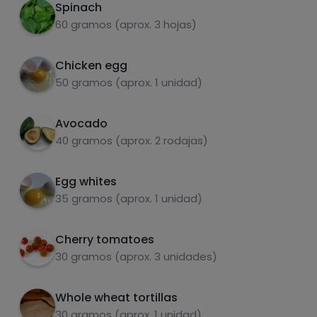
Spinach
when it has set, turn over and add the rest of
60 gramos (aprox. 3 hojas)
the ingredients in the middle of the pancake,
fold in half and then in 3/4 and ready 😋
Chicken egg
50 gramos (aprox. 1 unidad)
Avocado
carbohydrates
proteins
40 gramos (aprox. 2 rodajas)
Egg whites
35 gramos (aprox. 1 unidad)
fats
salt
Cherry tomatoes
30 gramos (aprox. 3 unidades)
Whole wheat tortillas
30 gramos (aprox. 1 unidad)