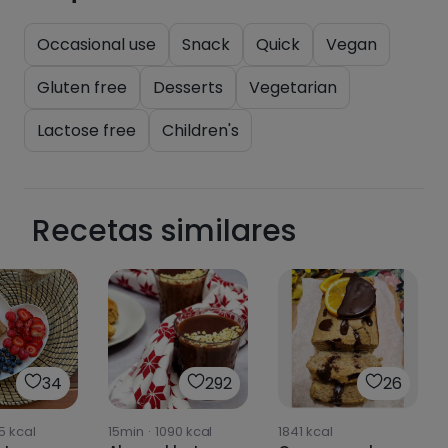
Occasional use
Snack
Quick
Vegan
Gluten free
Desserts
Vegetarian
Lactose free
Children's
Recetas similares
34
292
26
5
kcal
15min
·
1090
kcal
1841
kcal