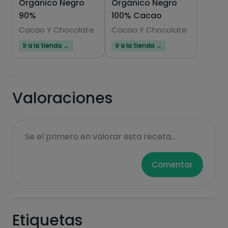
Orgánico Negro
Orgánico Negro
90%
100% Cacao
Cacao Y Chocolate
Cacao Y Chocolate
Ir a la tienda →
Ir a la tienda →
Hazte PLUS para ver la información nutricional
de las recetas, y desbloquear muchas más
funcionalidades PLUS.
Valoraciones
Pásate al PLUS
Se el primero en valorar esta receta...
Comentar
Etiquetas