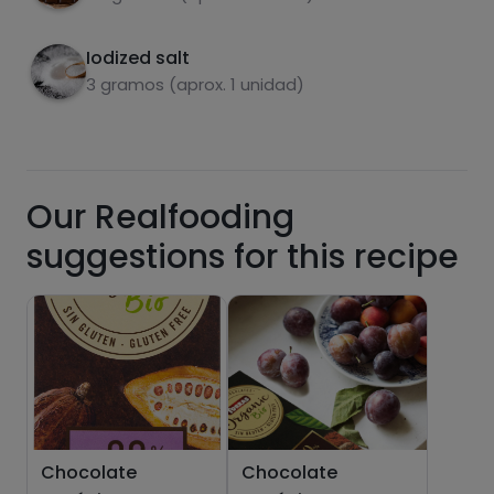
Optional: allow to cool to harden the
4
chocolate.
Iodized salt
carbohydrates
proteins
3 gramos (aprox. 1 unidad)
Our Realfooding
fats
salt
suggestions for this recipe
Sugars
Saturated fats
Chocolate
Chocolate