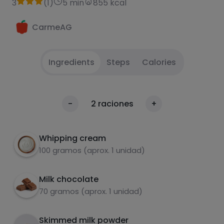
3
(
1
)
5 min
855 kcal
CarmeAG
Ingredients
Steps
Calories
A
1
Calories
-
2
raciones
+
Per 100g
Whipping cream
100 gramos (aprox. 1 unidad)
Milk chocolate
70 gramos (aprox. 1 unidad)
Skimmed milk powder