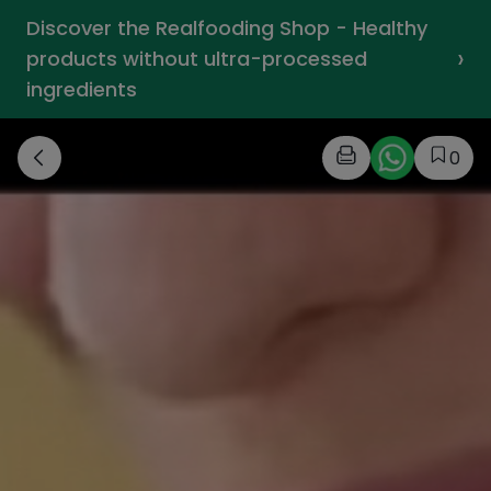
Discover the Realfooding Shop - Healthy
›
products without ultra-processed
ingredients
0