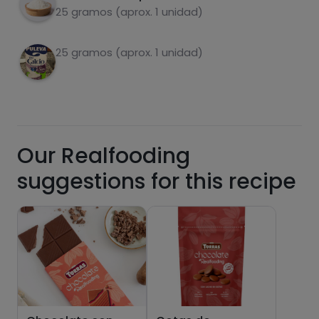
carbohydrates
proteins
25 gramos (aprox. 1 unidad)
25 gramos (aprox. 1 unidad)
fats
salt
Our Realfooding
suggestions for this recipe
Sugars
Saturated fats