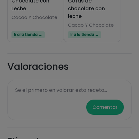
Chocolate con
Gotas de
Leche
chocolate con
leche
Cacao Y Chocolate
Hazte PLUS para ver la información nutricional
Cacao Y Chocolate
de las recetas, y desbloquear muchas más
Ir a la tienda →
Ir a la tienda →
funcionalidades PLUS.
Pásate al PLUS
Valoraciones
Se el primero en valorar esta receta...
Comentar