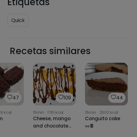
Etiquetas
Quick
Recetas similares
47
109
44
19
kcal
15min
·
1761
kcal
15min
·
2502
kcal
m
Cheese, mango
Conguito cake
and chocolate
🥜🍫
semifreddo🥭🍫