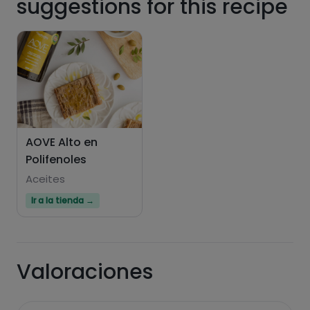
suggestions for this recipe
Hazte PLUS para ver la información nutricional
AOVE Alto en
de las recetas, y desbloquear muchas más
Polifenoles
funcionalidades PLUS.
Aceites
Pásate al PLUS
Ir a la tienda →
Valoraciones