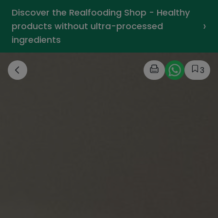
Discover the Realfooding Shop - Healthy
›
products without ultra-processed
ingredients
3