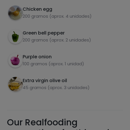
Fry everything together until the potatoes
3
are golden brown.
Chicken egg
200 gramos (aprox. 4 unidades)
Poach the eggs in boiling water, to remove
4
some calories.
Green bell pepper
carbohydrates
proteins
Drain the excess oil from the potatoes, serve
5
200 gramos (aprox. 2 unidades)
with the eggs on top and enjoy.
Purple onion
100 gramos (aprox. 1 unidad)
fats
salt
Extra virgin olive oil
45 gramos (aprox. 3 unidades)
Sugars
Saturated fats
Our Realfooding