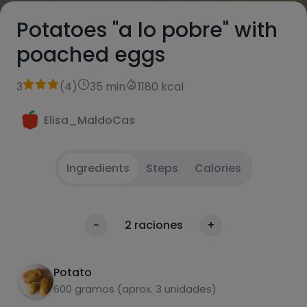
Potatoes "a lo pobre" with
poached eggs
3
(
4
)
35 min
1180 kcal
Elisa_MaldoCas
Ingredients
Steps
Calories
Peel potatoes and prepare sliced onion and
1
Calories
-
2
raciones
+
oimie tos in strips.
Per 100g
Fry potatoes in plenty of oil and cook
2
Potato
halfway. Add onion and bell pepper
600 gramos (aprox. 3 unidades)