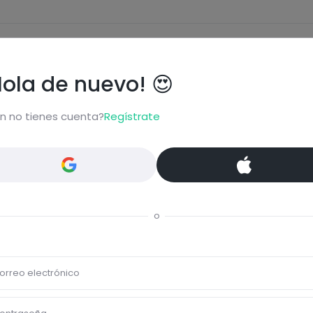
Eti
Hola de nuevo! 😍
Veg
n no tienes cuenta?
Regístrate
Comentar
o
? Solo? Para desayunar?
orreo electrónico