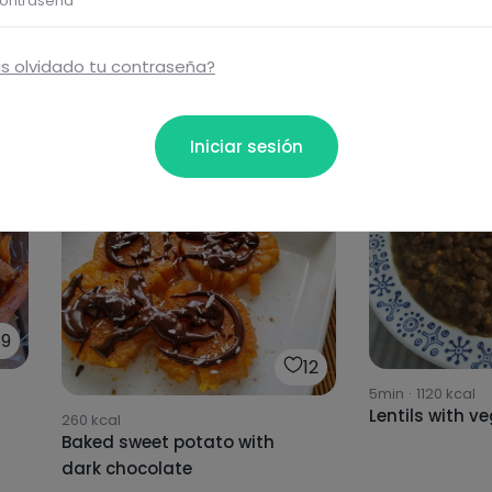
ontraseña
s olvidado tu contraseña?
Iniciar sesión
39
12
5min
·
1120
kcal
Lentils with v
260
kcal
Baked sweet potato with
dark chocolate