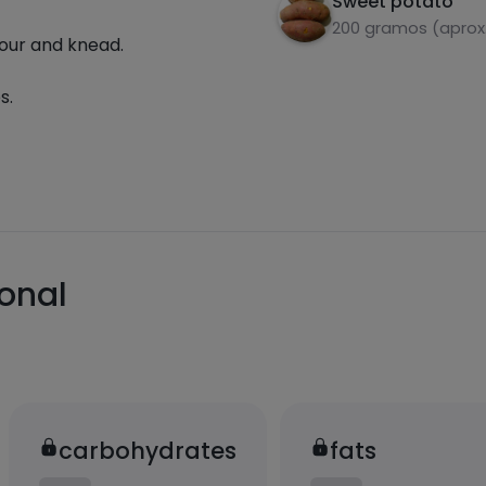
Sweet potato
200 gramos (aprox.
lour and knead.
s.
ional
carbohydrates
fats