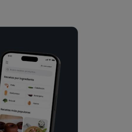
1 minute | 100% vegan and
gluten-free