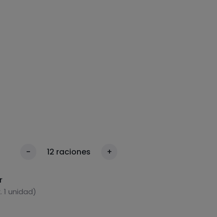
-
12
raciones
+
r
 1 unidad)