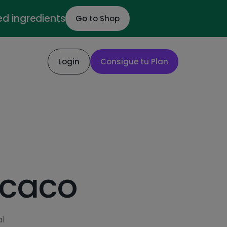
ed ingredients
Go to Shop
Login
Consigue tu Plan
 caco
al