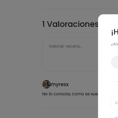
1
Valoraciones
¡
¿Aú
Valorar receta...
myrexx
No lo conocia, como se suele comer
C