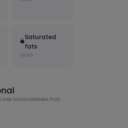
Saturated
fats
onal
s más funcionalidades PLUS.