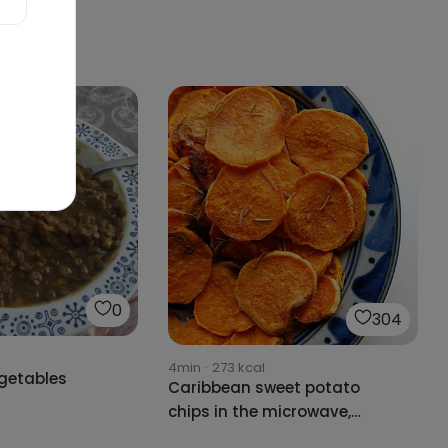
0
304
4min
·
273
kcal
egetables
Caribbean sweet potato
chips in the microwave,
super easy and in less than