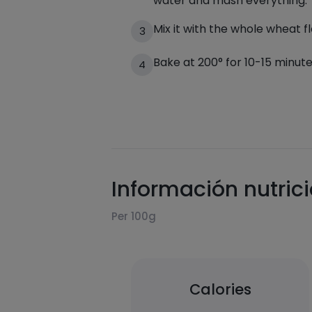
water and mash everything.
Mix it with the whole wheat f
3
Bake at 200° for 10-15 minute
4
Información nutric
Per 100g
Calories