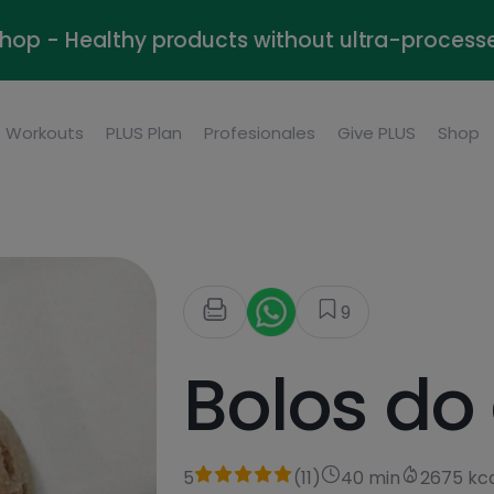
Shop - Healthy products without ultra-process
Workouts
PLUS Plan
Profesionales
Give PLUS
Shop
9
Bolos do
5
(
11
)
40 min
2675 kc