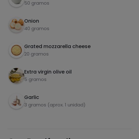
50 gramos
Onion
40 gramos
Sugars
Saturated fats
Grated mozzarella cheese
20 gramos
Extra virgin olive oil
5 gramos
Garlic
3 gramos (aprox. 1 unidad)
Hazte PLUS para ver la información nutricional
de las recetas, y desbloquear muchas más
funcionalidades PLUS.
Pásate al PLUS