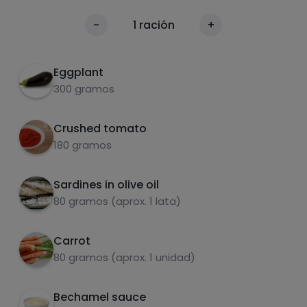
.
1
Calories
-
1
ración
+
Per 100g
Eggplant
300 gramos
Crushed tomato
180 gramos
Sardines in olive oil
carbohydrates
proteins
80 gramos (aprox. 1 lata)
Carrot
80 gramos (aprox. 1 unidad)
fats
salt
Bechamel sauce