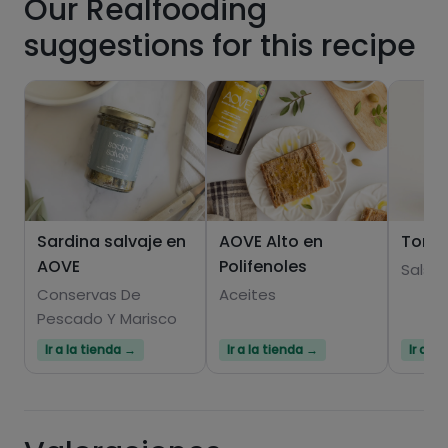
Our Realfooding
suggestions for this recipe
Sardina salvaje en
AOVE Alto en
Tomat
AOVE
Polifenoles
Salsa
Conservas De
Aceites
Pescado Y Marisco
Ir a la tienda →
Ir a la tienda →
Ir a l