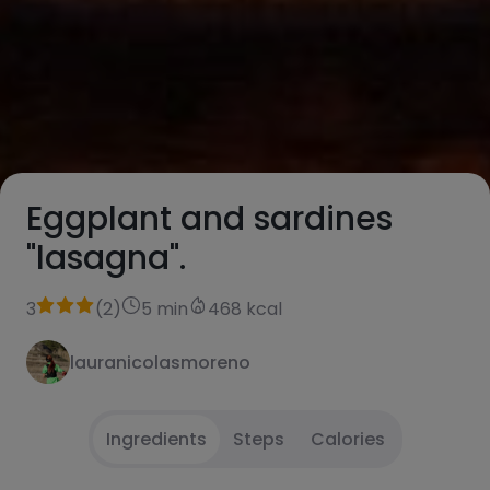
Eggplant and sardines
"lasagna".
3
(
2
)
5 min
468 kcal
lauranicolasmoreno
Ingredients
Steps
Calories