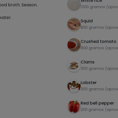
White rice
ood broth. Season.
1200 gramos (aprox
water.
Squid
800 gramos (aprox
Crushed tomato
800 gramos (aprox.
Clams
300 gramos (aprox
Lobster
300 gramos (aprox.
Red bell pepper
200 gramos (aprox.