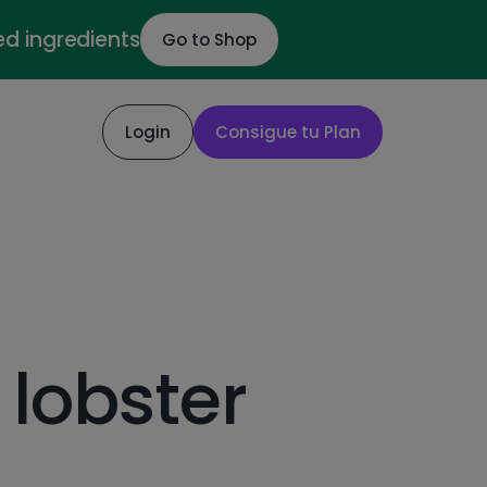
ed ingredients
Go to Shop
Login
Consigue tu Plan
 lobster