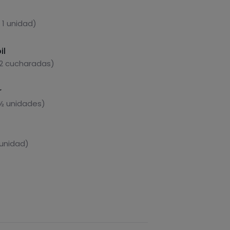
 1 unidad)
il
 2 cucharadas)
r
 ½ unidades)
 unidad)