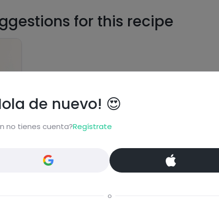
gestions for this recipe
Hola de nuevo! 😍
o
n no tienes cuenta?
Regístrate
o