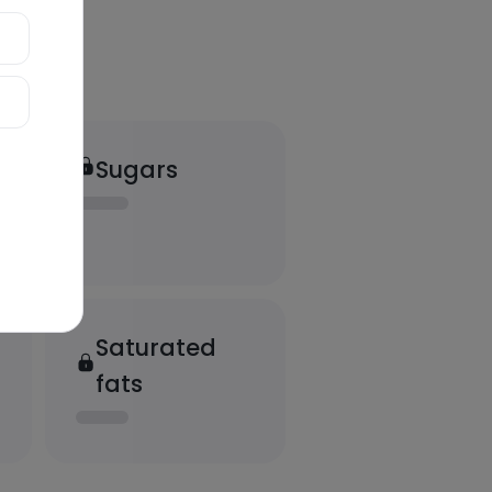
Sugars
Saturated
fats