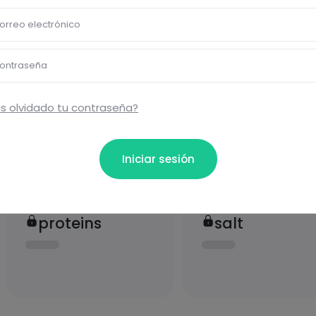
ional
orreo electrónico
ontraseña
carbohydrates
fats
s olvidado tu contraseña?
Iniciar sesión
proteins
salt