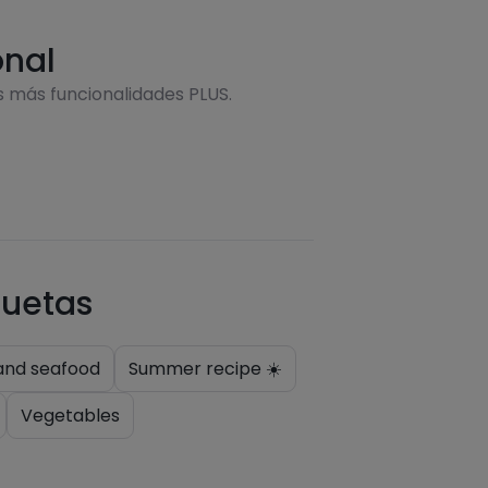
onal
s más funcionalidades PLUS.
quetas
 and seafood
Summer recipe ☀️
Vegetables