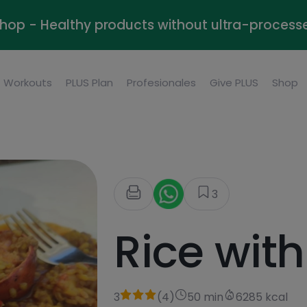
Shop - Healthy products without ultra-process
Workouts
PLUS Plan
Profesionales
Give PLUS
Shop
3
Rice with
3
(
4
)
50 min
6285 kcal