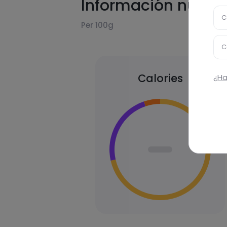
Información nutric
C
Per 100g
C
Calories
¿Ha