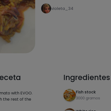
violeta_34
receta
Ingredientes
Fish stock
tomato with EVOO.
3000 gramos
 the rest of the