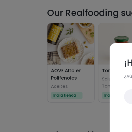
Our Realfooding sug
¡
AOVE Alto en
Tomate Frit
¿Aú
Polifenoles
Salsas De
Tomate
Aceites
Ir a la tienda →
Ir a la tienda →